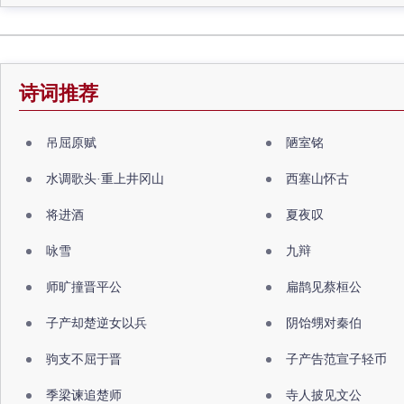
诗词推荐
吊屈原赋
陋室铭
水调歌头·重上井冈山
西塞山怀古
将进酒
夏夜叹
咏雪
九辩
师旷撞晋平公
扁鹊见蔡桓公
子产却楚逆女以兵
阴饴甥对秦伯
驹支不屈于晋
子产告范宣子轻币
季梁谏追楚师
寺人披见文公