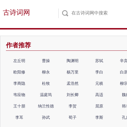
古诗词网
作者推荐
左丘明
曹操
陶渊明
苏轼
辛
欧阳修
柳永
杨万里
李白
白
李商隐
杜牧
孟浩然
元稹
柳
韦应物
温庭筠
刘长卿
高适
魏
王十朋
纳兰性德
李贺
屈原
韩
李耳
孙武
荀子
李斯
孔