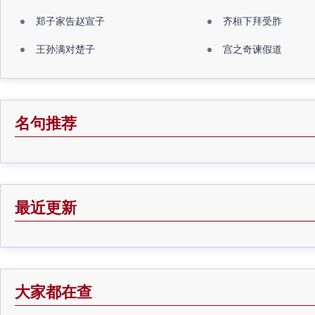
郑子家告赵宣子
齐桓下拜受胙
王孙满对楚子
宫之奇谏假道
名句推荐
最近更新
大家都在查