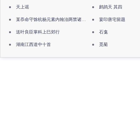
天上谣
鹧鸪天 其四
某忝命守馀杭杨元素内翰洎两禁诸公出祖佛寺
宴印唐宅留题
送叶良臣掌科上巳郊行
石龛
湖南江西道中十首
觅菊