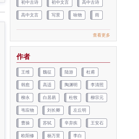
初中古诗
初中文言
高中古诗
高中文言
写景
咏物
雨
查看更多
作者
王维
魏征
陆游
杜甫
韩愈
高适
陶渊明
李清照
柳永
白居易
杜牧
柳宗元
韦应物
刘长卿
左丘明
曹操
苏轼
辛弃疾
王安石
欧阳修
杨万里
李白