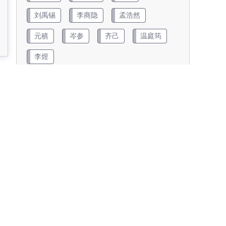
刘禹锡
李商隐
孟浩然
元稹
岑参
齐己
温庭筠
李煜
查看更多
朝代
两汉
五代
元代
先秦
南北朝
唐代
宋代
明代
清代
近现代
金朝
隋代
魏晋