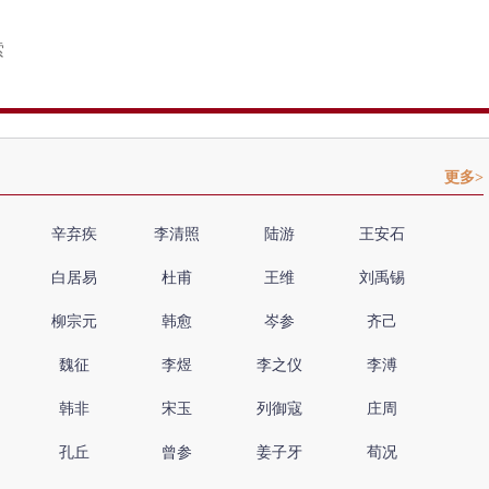
更多>
辛弃疾
李清照
陆游
王安石
白居易
杜甫
王维
刘禹锡
柳宗元
韩愈
岑参
齐己
魏征
李煜
李之仪
李溥
韩非
宋玉
列御寇
庄周
孔丘
曾参
姜子牙
荀况