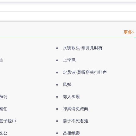
更多>
水调歌头·明月几时有
古
上李邕
定风波·莫听穿林打叶声
风赋
桓公
郑人买履
秦伯
祁奚请免叔向
宣子轻币
晏子不死君难
文公
吕相绝秦