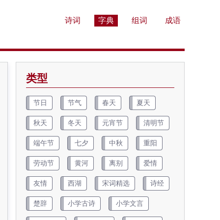
诗词
字典
组词
成语
类型
节日
节气
春天
夏天
秋天
冬天
元宵节
清明节
端午节
七夕
中秋
重阳
劳动节
黄河
离别
爱情
友情
西湖
宋词精选
诗经
楚辞
小学古诗
小学文言