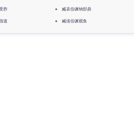
受胙
臧哀伯谏纳郜鼎
假道
臧僖伯谏观鱼
更多>