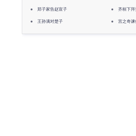
郑子家告赵宣子
齐桓下拜
王孙满对楚子
宫之奇谏
名句推荐
最近更新
大家都在查