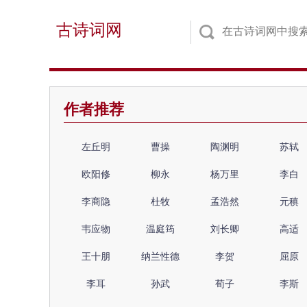
古诗词网
作者推荐
左丘明
曹操
陶渊明
苏轼
欧阳修
柳永
杨万里
李白
李商隐
杜牧
孟浩然
元稹
韦应物
温庭筠
刘长卿
高适
王十朋
纳兰性德
李贺
屈原
李耳
孙武
荀子
李斯