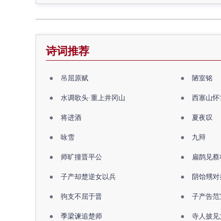
诗词推荐
吊屈原赋
陋室铭
水调歌头·重上井冈山
西塞山怀
将进酒
夏夜叹
咏雪
九辩
师旷撞晋平公
扁鹊见蔡
子产却楚逆女以兵
阴饴甥对
驹支不屈于晋
子产告范
季梁谏追楚师
寺人披见