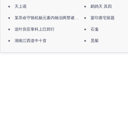
天上谣
鹧鸪天 其四
某忝命守馀杭杨元素内翰洎两禁诸公出祖佛寺
宴印唐宅留题
送叶良臣掌科上巳郊行
石龛
湖南江西道中十首
觅菊