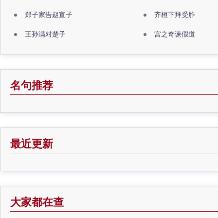
郑子家告赵宣子
齐桓下拜受胙
王孙满对楚子
宫之奇谏假道
名句推荐
最近更新
大家都在查