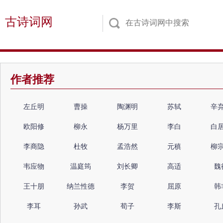
古诗词网
作者推荐
左丘明
曹操
陶渊明
苏轼
辛
欧阳修
柳永
杨万里
李白
白
李商隐
杜牧
孟浩然
元稹
柳
韦应物
温庭筠
刘长卿
高适
魏
王十朋
纳兰性德
李贺
屈原
韩
李耳
孙武
荀子
李斯
孔