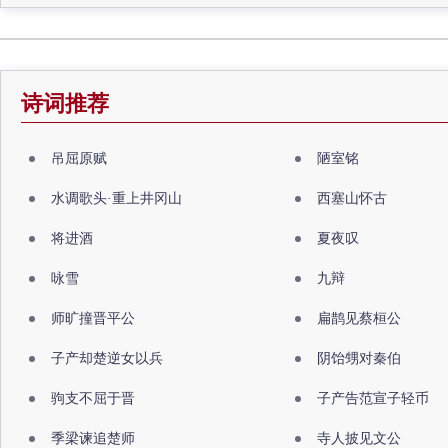
诗词推荐
吊屈原赋
陋室铭
水调歌头·重上井冈山
西塞山怀古
将进酒
夏夜叹
咏雪
九辩
师旷撞晋平公
扁鹊见蔡桓公
子产却楚逆女以兵
阴饴甥对秦伯
驹支不屈于晋
子产告范宣子轻币
季梁谏追楚师
寺人披见文公