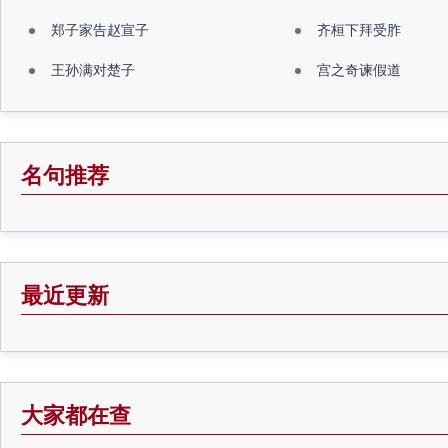
郑子家告赵宣子
齐桓下拜受胙
王孙满对楚子
宫之奇谏假道
名句推荐
最近更新
大家都在查