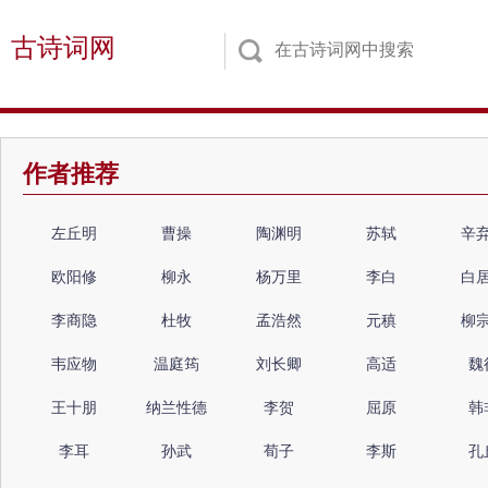
古诗词网
作者推荐
左丘明
曹操
陶渊明
苏轼
辛
欧阳修
柳永
杨万里
李白
白
李商隐
杜牧
孟浩然
元稹
柳
韦应物
温庭筠
刘长卿
高适
魏
王十朋
纳兰性德
李贺
屈原
韩
李耳
孙武
荀子
李斯
孔