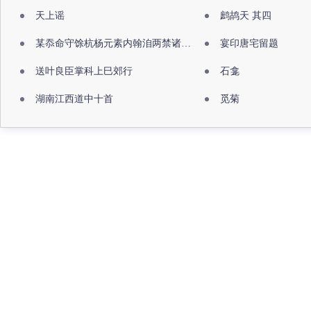
天上谣
鹧鸪天 其四
某忝命守馀杭杨元素内翰洎两禁诸公出祖佛寺
宴印唐宅留题
送叶良臣掌科上巳郊行
石龛
湖南江西道中十首
觅菊