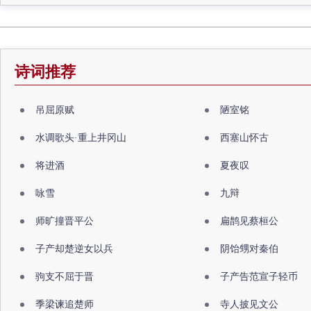
诗词推荐
吊屈原赋
陋室铭
水调歌头·重上井冈山
西塞山怀古
将进酒
夏夜叹
咏雪
九辩
师旷撞晋平公
扁鹊见蔡桓公
子产却楚逆女以兵
阴饴甥对秦伯
驹支不屈于晋
子产告范宣子轻币
季梁谏追楚师
寺人披见文公