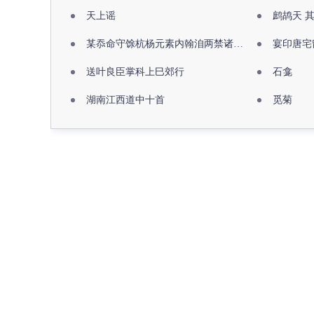
天上谣
鹧鸪天 
某忝命守馀杭杨元素内翰洎两禁诸公出祖佛寺
宴印唐宅
送叶良臣掌科上巳郊行
石龛
湖南江西道中十首
觅菊