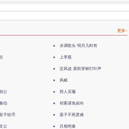
更多>
水调歌头·明月几时有
古
上李邕
定风波·莫听穿林打叶声
风赋
桓公
郑人买履
秦伯
祁奚请免叔向
宣子轻币
晏子不死君难
文公
吕相绝秦