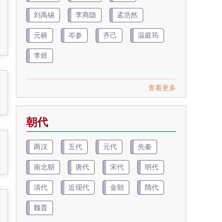
刘禹锡
李商隐
孟浩然
元稹
岑参
齐己
温庭筠
李煜
查看更多
朝代
两汉
五代
元代
先秦
南北朝
唐代
宋代
明代
清代
近现代
金朝
隋代
魏晋