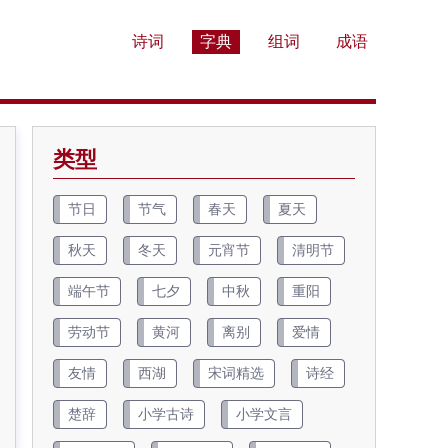
诗词
字典
组词
成语
类型
节日
节气
春天
夏天
秋天
冬天
元宵节
清明节
端午节
七夕
中秋
重阳
劳动节
黄河
离别
爱情
友情
西湖
宋词精选
诗经
楚辞
小学古诗
小学文言