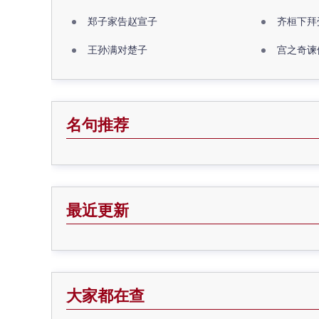
郑子家告赵宣子
齐桓下拜
王孙满对楚子
宫之奇谏
名句推荐
最近更新
大家都在查