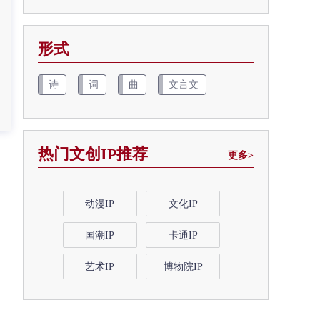
形式
诗
词
曲
文言文
热门文创IP推荐
更多>
动漫IP
文化IP
国潮IP
卡通IP
艺术IP
博物院IP