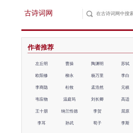
古诗词网
作者推荐
左丘明
曹操
陶渊明
苏轼
欧阳修
柳永
杨万里
李白
李商隐
杜牧
孟浩然
元稹
韦应物
温庭筠
刘长卿
高适
王十朋
纳兰性德
李贺
屈原
李耳
孙武
荀子
李斯