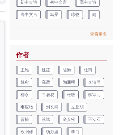
初中古诗
初中文言
高中古诗
高中文言
写景
咏物
雨
查看更多
作者
王维
魏征
陆游
杜甫
韩愈
高适
陶渊明
李清照
柳永
白居易
杜牧
柳宗元
韦应物
刘长卿
左丘明
曹操
苏轼
辛弃疾
王安石
欧阳修
杨万里
李白