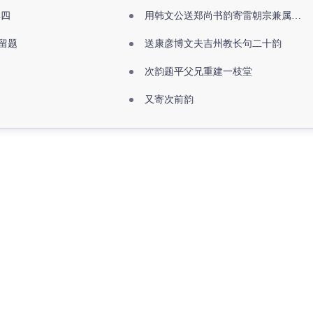
其四
用韩文公送郑尚书韵寄雷朝宗兼属欧阳全真
留题
送康彦博文夫吉州教长句二十韵
次韵题平父兄重建一枝堂
又寄次前韵