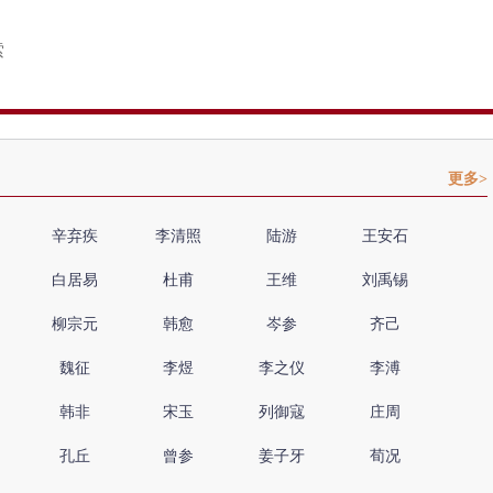
更多>
辛弃疾
李清照
陆游
王安石
白居易
杜甫
王维
刘禹锡
柳宗元
韩愈
岑参
齐己
魏征
李煜
李之仪
李溥
韩非
宋玉
列御寇
庄周
孔丘
曾参
姜子牙
荀况