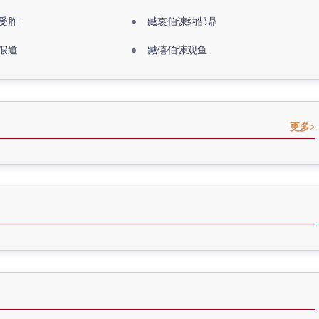
受胙
臧哀伯谏纳郜鼎
假道
臧僖伯谏观鱼
更多>