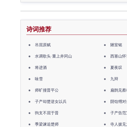
诗词推荐
吊屈原赋
陋室铭
水调歌头·重上井冈山
西塞山怀
将进酒
夏夜叹
咏雪
九辩
师旷撞晋平公
扁鹊见蔡
子产却楚逆女以兵
阴饴甥对
驹支不屈于晋
子产告范
季梁谏追楚师
寺人披见