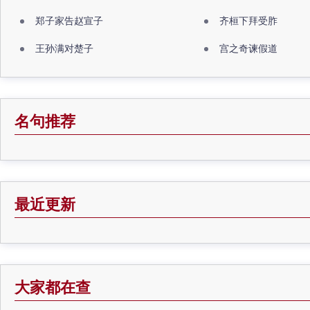
郑子家告赵宣子
齐桓下拜受胙
王孙满对楚子
宫之奇谏假道
名句推荐
最近更新
大家都在查