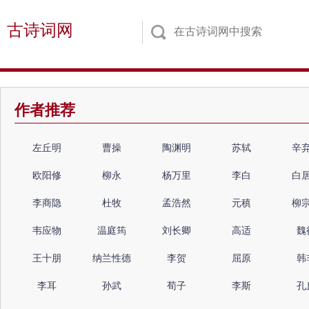
古诗词网
作者推荐
左丘明
曹操
陶渊明
苏轼
辛
欧阳修
柳永
杨万里
李白
白
李商隐
杜牧
孟浩然
元稹
柳
韦应物
温庭筠
刘长卿
高适
魏
王十朋
纳兰性德
李贺
屈原
韩
李耳
孙武
荀子
李斯
孔