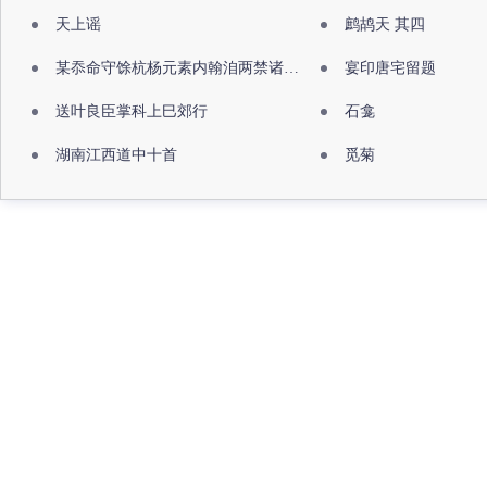
天上谣
鹧鸪天 其四
某忝命守馀杭杨元素内翰洎两禁诸公出祖佛寺
宴印唐宅留题
送叶良臣掌科上巳郊行
石龛
湖南江西道中十首
觅菊