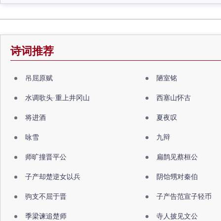
诗词推荐
吊屈原赋
陋室铭
水调歌头·重上井冈山
西塞山怀古
将进酒
夏夜叹
咏雪
九辩
师旷撞晋平公
扁鹊见蔡桓公
子产却楚逆女以兵
阴饴甥对秦伯
驹支不屈于晋
子产告范宣子轻币
季梁谏追楚师
寺人披见文公