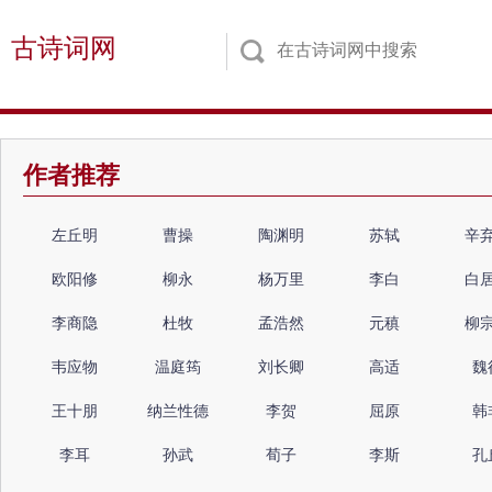
古诗词网
作者推荐
左丘明
曹操
陶渊明
苏轼
辛
欧阳修
柳永
杨万里
李白
白
李商隐
杜牧
孟浩然
元稹
柳
韦应物
温庭筠
刘长卿
高适
魏
王十朋
纳兰性德
李贺
屈原
韩
李耳
孙武
荀子
李斯
孔