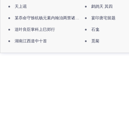
天上谣
鹧鸪天 其四
某忝命守馀杭杨元素内翰洎两禁诸公出祖佛寺
宴印唐宅留题
送叶良臣掌科上巳郊行
石龛
湖南江西道中十首
觅菊