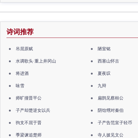
诗词推荐
吊屈原赋
陋室铭
水调歌头·重上井冈山
西塞山怀古
将进酒
夏夜叹
咏雪
九辩
师旷撞晋平公
扁鹊见蔡桓公
子产却楚逆女以兵
阴饴甥对秦伯
驹支不屈于晋
子产告范宣子轻币
季梁谏追楚师
寺人披见文公