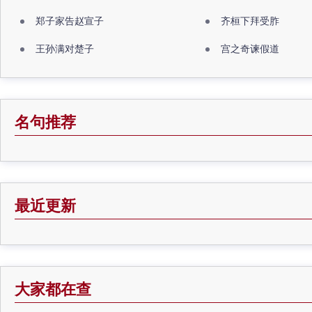
郑子家告赵宣子
齐桓下拜受胙
王孙满对楚子
宫之奇谏假道
名句推荐
最近更新
大家都在查