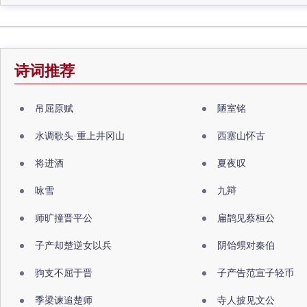
诗词推荐
吊屈原赋
陋室铭
水调歌头·重上井冈山
西塞山怀古
将进酒
夏夜叹
咏雪
九辩
师旷撞晋平公
扁鹊见蔡桓公
子产却楚逆女以兵
阴饴甥对秦伯
驹支不屈于晋
子产告范宣子轻币
季梁谏追楚师
寺人披见文公