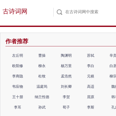
古诗词网
作者推荐
左丘明
曹操
陶渊明
苏轼
辛
欧阳修
柳永
杨万里
李白
白
李商隐
杜牧
孟浩然
元稹
柳
韦应物
温庭筠
刘长卿
高适
魏
王十朋
纳兰性德
李贺
屈原
韩
李耳
孙武
荀子
李斯
孔