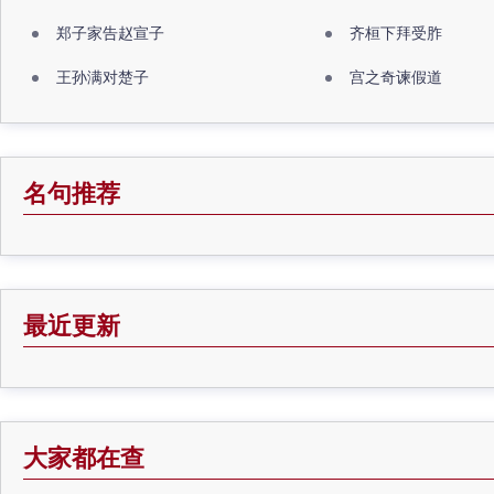
郑子家告赵宣子
齐桓下拜受胙
王孙满对楚子
宫之奇谏假道
名句推荐
最近更新
大家都在查