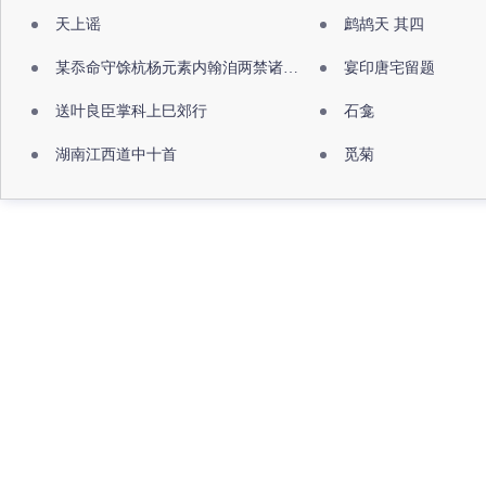
天上谣
鹧鸪天 其四
某忝命守馀杭杨元素内翰洎两禁诸公出祖佛寺
宴印唐宅留题
送叶良臣掌科上巳郊行
石龛
湖南江西道中十首
觅菊