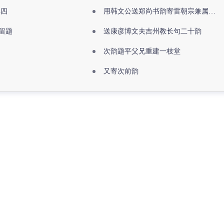
其四
用韩文公送郑尚书韵寄雷朝宗兼属欧阳全真
留题
送康彦博文夫吉州教长句二十韵
次韵题平父兄重建一枝堂
又寄次前韵