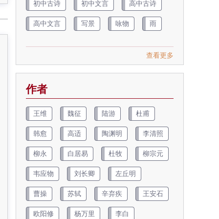
初中古诗
初中文言
高中古诗
高中文言
写景
咏物
雨
查看更多
作者
王维
魏征
陆游
杜甫
韩愈
高适
陶渊明
李清照
柳永
白居易
杜牧
柳宗元
韦应物
刘长卿
左丘明
曹操
苏轼
辛弃疾
王安石
欧阳修
杨万里
李白