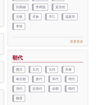
刘禹锡
李商隐
孟浩然
元稹
岑参
齐己
温庭筠
李煜
查看更多
朝代
两汉
五代
元代
先秦
南北朝
唐代
宋代
明代
清代
近现代
金朝
隋代
魏晋