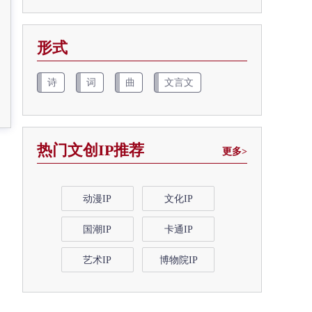
形式
诗
词
曲
文言文
热门文创IP推荐
更多>
动漫IP
文化IP
国潮IP
卡通IP
艺术IP
博物院IP