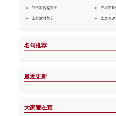
郑子家告赵宣子
齐桓下拜
王孙满对楚子
宫之奇谏
名句推荐
最近更新
大家都在查