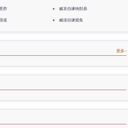
受胙
臧哀伯谏纳郜鼎
假道
臧僖伯谏观鱼
更多>