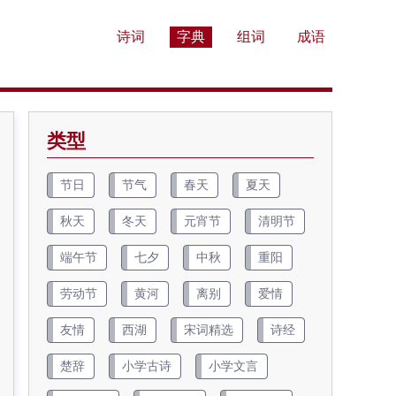
诗词
字典
组词
成语
类型
节日
节气
春天
夏天
秋天
冬天
元宵节
清明节
端午节
七夕
中秋
重阳
劳动节
黄河
离别
爱情
友情
西湖
宋词精选
诗经
楚辞
小学古诗
小学文言