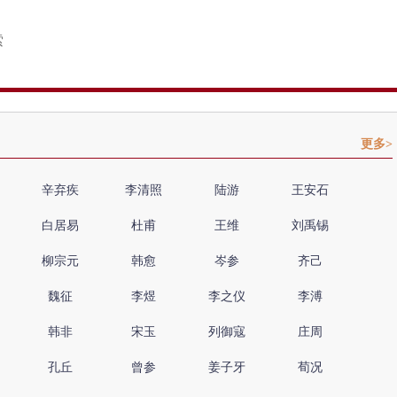
更多>
辛弃疾
李清照
陆游
王安石
白居易
杜甫
王维
刘禹锡
柳宗元
韩愈
岑参
齐己
魏征
李煜
李之仪
李溥
韩非
宋玉
列御寇
庄周
孔丘
曾参
姜子牙
荀况