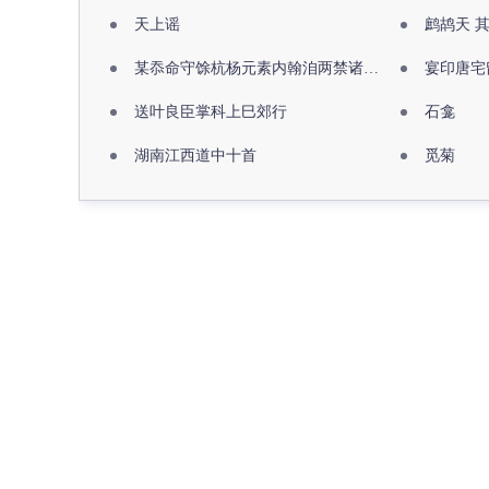
天上谣
鹧鸪天 
某忝命守馀杭杨元素内翰洎两禁诸公出祖佛寺
宴印唐宅
送叶良臣掌科上巳郊行
石龛
湖南江西道中十首
觅菊