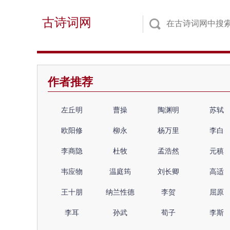
古诗词网
作者推荐
左丘明
曹操
陶渊明
苏轼
欧阳修
柳永
杨万里
李白
李商隐
杜牧
孟浩然
元稹
韦应物
温庭筠
刘长卿
高适
王十朋
纳兰性德
李贺
屈原
李耳
孙武
荀子
李斯