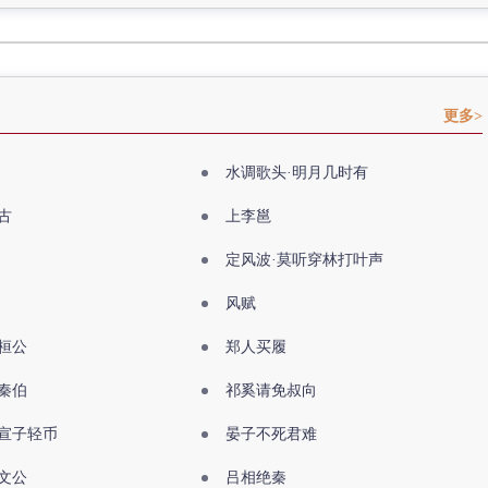
更多>
水调歌头·明月几时有
古
上李邕
定风波·莫听穿林打叶声
风赋
桓公
郑人买履
秦伯
祁奚请免叔向
宣子轻币
晏子不死君难
文公
吕相绝秦