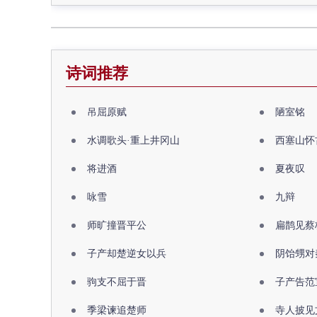
诗词推荐
吊屈原赋
陋室铭
水调歌头·重上井冈山
西塞山怀
将进酒
夏夜叹
咏雪
九辩
师旷撞晋平公
扁鹊见蔡
子产却楚逆女以兵
阴饴甥对
驹支不屈于晋
子产告范
季梁谏追楚师
寺人披见