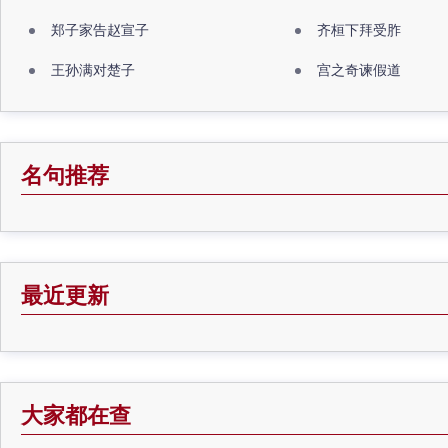
郑子家告赵宣子
齐桓下拜受胙
王孙满对楚子
宫之奇谏假道
名句推荐
最近更新
大家都在查