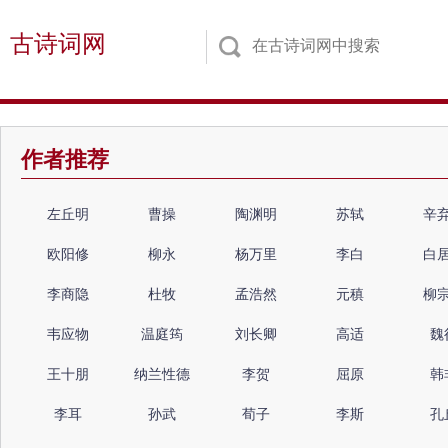
古诗词网
作者推荐
左丘明
曹操
陶渊明
苏轼
辛
欧阳修
柳永
杨万里
李白
白
李商隐
杜牧
孟浩然
元稹
柳
韦应物
温庭筠
刘长卿
高适
魏
王十朋
纳兰性德
李贺
屈原
韩
李耳
孙武
荀子
李斯
孔