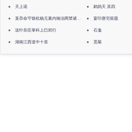
天上谣
鹧鸪天 其四
某忝命守馀杭杨元素内翰洎两禁诸公出祖佛寺
宴印唐宅留题
送叶良臣掌科上巳郊行
石龛
湖南江西道中十首
觅菊