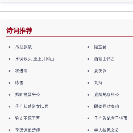
诗词推荐
吊屈原赋
陋室铭
水调歌头·重上井冈山
西塞山怀古
将进酒
夏夜叹
咏雪
九辩
师旷撞晋平公
扁鹊见蔡桓公
子产却楚逆女以兵
阴饴甥对秦伯
驹支不屈于晋
子产告范宣子轻币
季梁谏追楚师
寺人披见文公