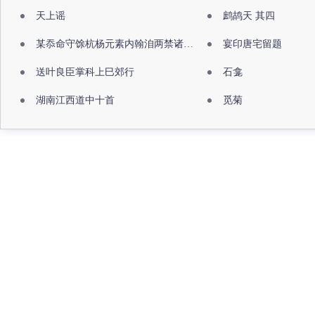
天上谣
鹧鸪天 其四
某忝命守馀杭杨元素内翰洎两禁诸公出祖佛寺
宴印唐宅留题
送叶良臣掌科上巳郊行
石龛
湖南江西道中十首
觅菊