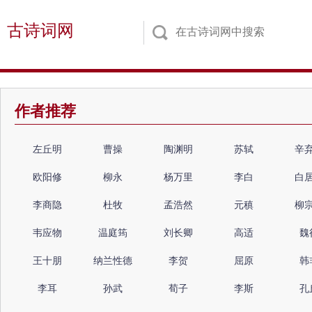
古诗词网
作者推荐
左丘明
曹操
陶渊明
苏轼
辛
欧阳修
柳永
杨万里
李白
白
李商隐
杜牧
孟浩然
元稹
柳
韦应物
温庭筠
刘长卿
高适
魏
王十朋
纳兰性德
李贺
屈原
韩
李耳
孙武
荀子
李斯
孔