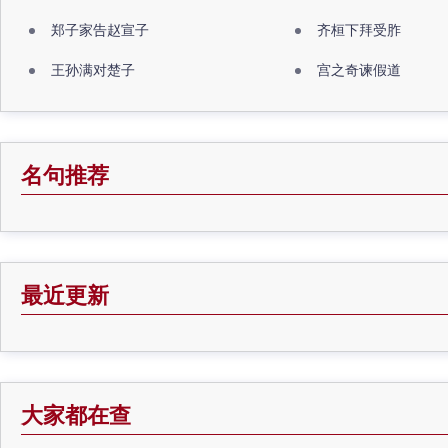
郑子家告赵宣子
齐桓下拜受胙
王孙满对楚子
宫之奇谏假道
名句推荐
最近更新
大家都在查