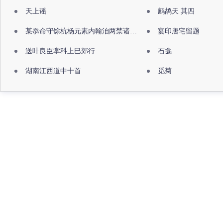
天上谣
鹧鸪天 其四
某忝命守馀杭杨元素内翰洎两禁诸公出祖佛寺
宴印唐宅留题
送叶良臣掌科上巳郊行
石龛
湖南江西道中十首
觅菊