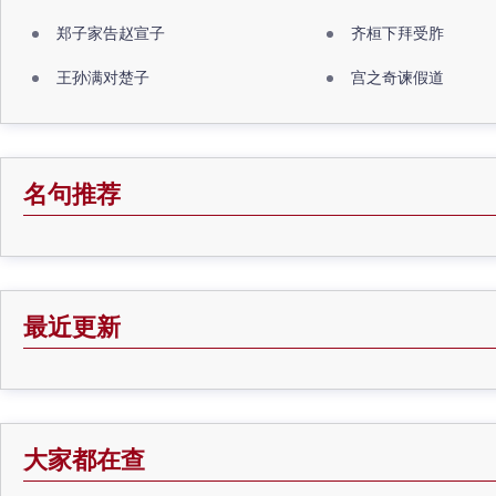
郑子家告赵宣子
齐桓下拜受胙
王孙满对楚子
宫之奇谏假道
名句推荐
最近更新
大家都在查