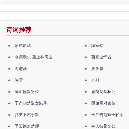
诗词推荐
吊屈原赋
陋室铭
水调歌头·重上井冈山
西塞山怀古
将进酒
夏夜叹
咏雪
九辩
师旷撞晋平公
扁鹊见蔡桓公
子产却楚逆女以兵
阴饴甥对秦伯
驹支不屈于晋
子产告范宣子轻币
季梁谏追楚师
寺人披见文公