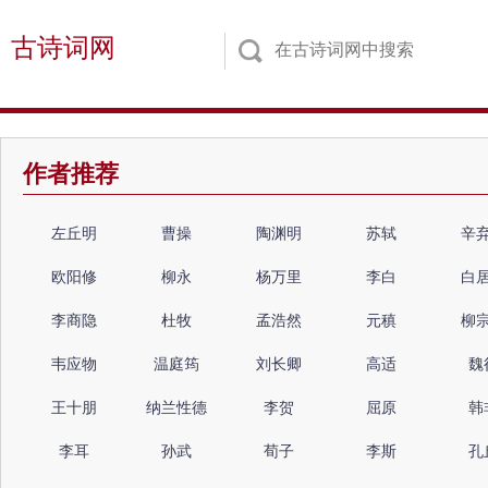
古诗词网
作者推荐
左丘明
曹操
陶渊明
苏轼
辛
欧阳修
柳永
杨万里
李白
白
李商隐
杜牧
孟浩然
元稹
柳
韦应物
温庭筠
刘长卿
高适
魏
王十朋
纳兰性德
李贺
屈原
韩
李耳
孙武
荀子
李斯
孔