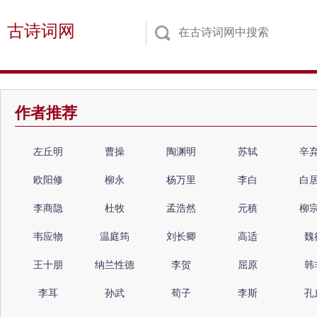
古诗词网
作者推荐
左丘明
曹操
陶渊明
苏轼
辛
欧阳修
柳永
杨万里
李白
白
李商隐
杜牧
孟浩然
元稹
柳
韦应物
温庭筠
刘长卿
高适
魏
王十朋
纳兰性德
李贺
屈原
韩
李耳
孙武
荀子
李斯
孔