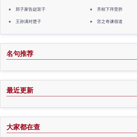
郑子家告赵宣子
齐桓下拜受胙
王孙满对楚子
宫之奇谏假道
名句推荐
最近更新
大家都在查