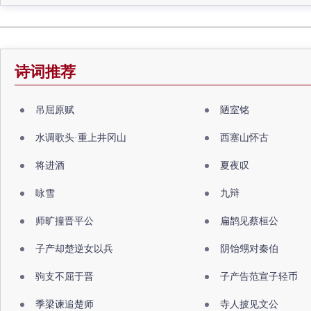
诗词推荐
吊屈原赋
陋室铭
水调歌头·重上井冈山
西塞山怀古
将进酒
夏夜叹
咏雪
九辩
师旷撞晋平公
扁鹊见蔡桓公
子产却楚逆女以兵
阴饴甥对秦伯
驹支不屈于晋
子产告范宣子轻币
季梁谏追楚师
寺人披见文公