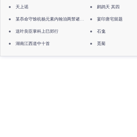
天上谣
鹧鸪天 其四
某忝命守馀杭杨元素内翰洎两禁诸公出祖佛寺
宴印唐宅留题
送叶良臣掌科上巳郊行
石龛
湖南江西道中十首
觅菊