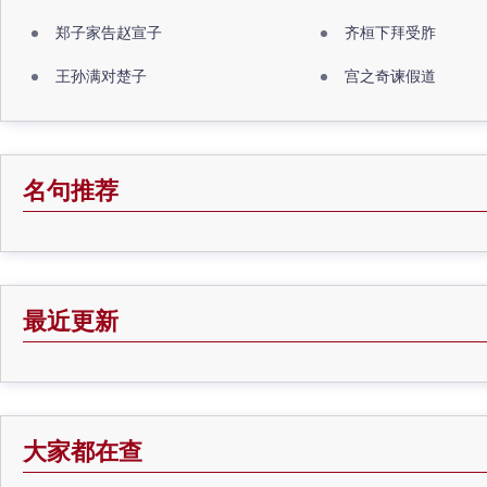
郑子家告赵宣子
齐桓下拜受胙
王孙满对楚子
宫之奇谏假道
名句推荐
最近更新
大家都在查