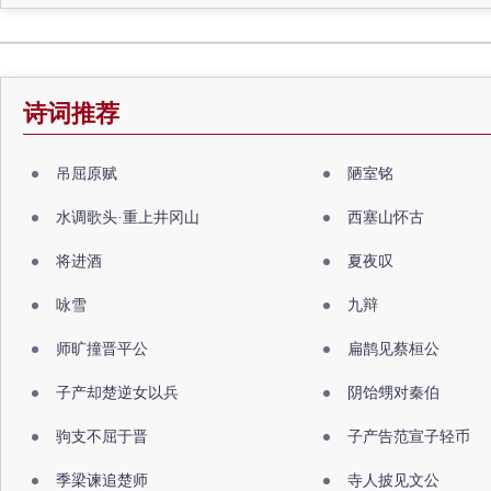
诗词推荐
吊屈原赋
陋室铭
水调歌头·重上井冈山
西塞山怀古
将进酒
夏夜叹
咏雪
九辩
师旷撞晋平公
扁鹊见蔡桓公
子产却楚逆女以兵
阴饴甥对秦伯
驹支不屈于晋
子产告范宣子轻币
季梁谏追楚师
寺人披见文公