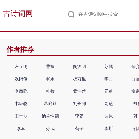
古诗词网
作者推荐
左丘明
曹操
陶渊明
苏轼
辛
欧阳修
柳永
杨万里
李白
白
李商隐
杜牧
孟浩然
元稹
柳
韦应物
温庭筠
刘长卿
高适
魏
王十朋
纳兰性德
李贺
屈原
韩
李耳
孙武
荀子
李斯
孔