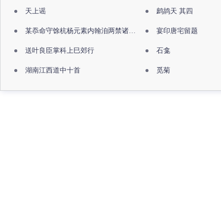
天上谣
鹧鸪天 其四
某忝命守馀杭杨元素内翰洎两禁诸公出祖佛寺
宴印唐宅留题
送叶良臣掌科上巳郊行
石龛
湖南江西道中十首
觅菊