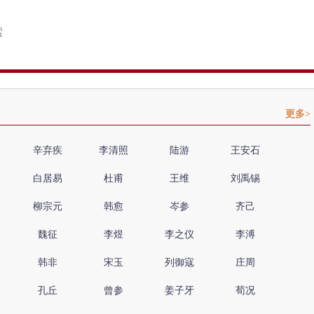
更多>
辛弃疾
李清照
陆游
王安石
白居易
杜甫
王维
刘禹锡
柳宗元
韩愈
岑参
齐己
魏征
李煜
李之仪
李溥
韩非
宋玉
列御寇
庄周
孔丘
曾参
姜子牙
荀况