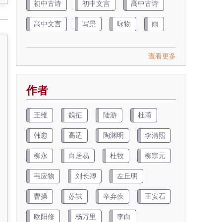
初中古诗
初中文言
高中古诗
高中文言
写景
咏物
雨
查看更多
作者
王维
魏征
陆游
杜甫
韩愈
高适
陶渊明
李清照
柳永
白居易
杜牧
柳宗元
韦应物
刘长卿
左丘明
曹操
苏轼
辛弃疾
王安石
欧阳修
杨万里
李白