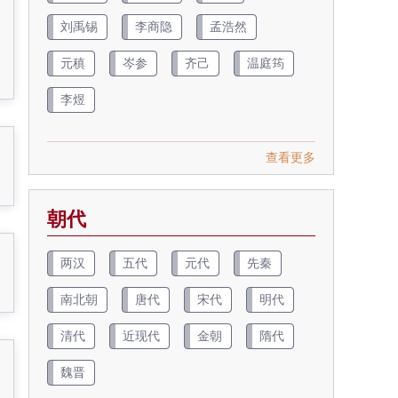
刘禹锡
李商隐
孟浩然
元稹
岑参
齐己
温庭筠
李煜
查看更多
朝代
两汉
五代
元代
先秦
南北朝
唐代
宋代
明代
清代
近现代
金朝
隋代
魏晋