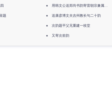
其四
用韩文公送郑尚书韵寄雷朝宗兼属欧阳全真
留题
送康彦博文夫吉州教长句二十韵
次韵题平父兄重建一枝堂
又寄次前韵