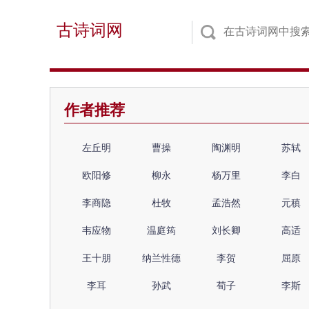
古诗词网
作者推荐
左丘明
曹操
陶渊明
苏轼
欧阳修
柳永
杨万里
李白
李商隐
杜牧
孟浩然
元稹
韦应物
温庭筠
刘长卿
高适
王十朋
纳兰性德
李贺
屈原
李耳
孙武
荀子
李斯