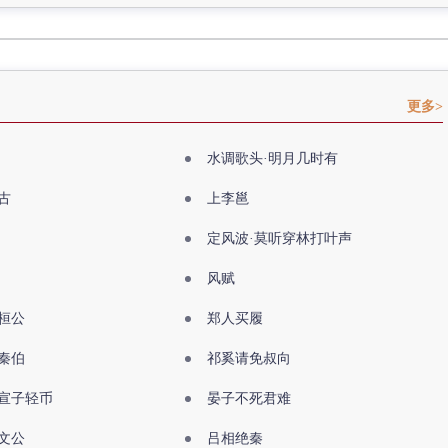
更多>
水调歌头·明月几时有
古
上李邕
定风波·莫听穿林打叶声
风赋
桓公
郑人买履
秦伯
祁奚请免叔向
宣子轻币
晏子不死君难
文公
吕相绝秦