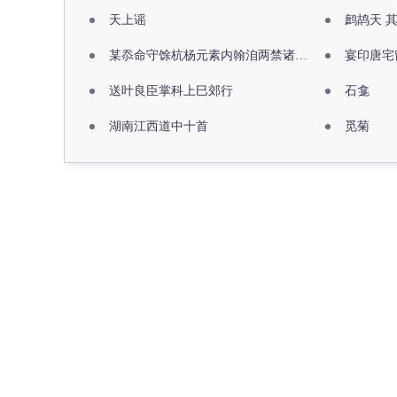
天上谣
鹧鸪天 
某忝命守馀杭杨元素内翰洎两禁诸公出祖佛寺
宴印唐宅
送叶良臣掌科上巳郊行
石龛
湖南江西道中十首
觅菊