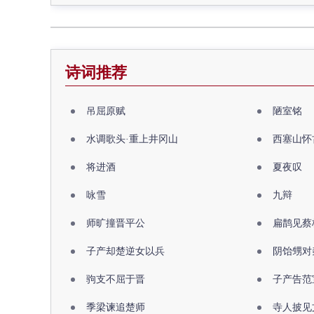
诗词推荐
吊屈原赋
陋室铭
水调歌头·重上井冈山
西塞山怀
将进酒
夏夜叹
咏雪
九辩
师旷撞晋平公
扁鹊见蔡
子产却楚逆女以兵
阴饴甥对
驹支不屈于晋
子产告范
季梁谏追楚师
寺人披见