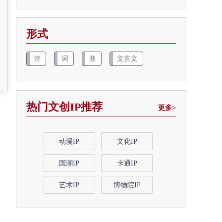
形式
诗
词
曲
文言文
热门文创IP推荐
更多>
动漫IP
文化IP
国潮IP
卡通IP
艺术IP
博物院IP