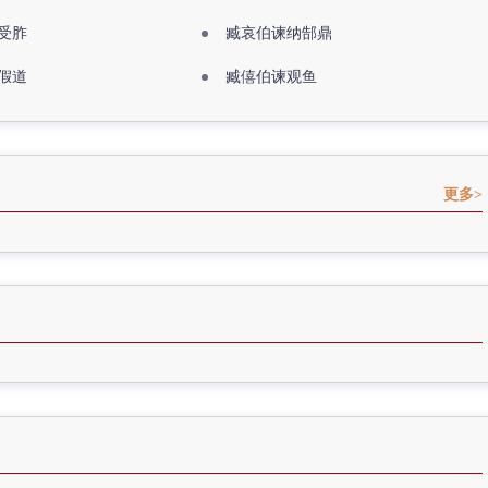
受胙
臧哀伯谏纳郜鼎
假道
臧僖伯谏观鱼
更多>