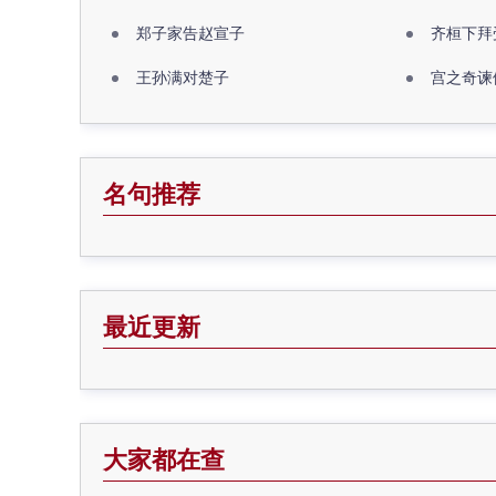
郑子家告赵宣子
齐桓下拜
王孙满对楚子
宫之奇谏
名句推荐
最近更新
大家都在查