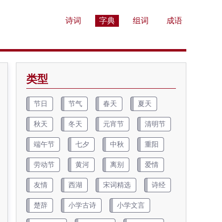
诗词
字典
组词
成语
类型
节日
节气
春天
夏天
秋天
冬天
元宵节
清明节
端午节
七夕
中秋
重阳
劳动节
黄河
离别
爱情
友情
西湖
宋词精选
诗经
楚辞
小学古诗
小学文言