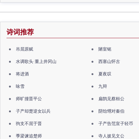
诗词推荐
吊屈原赋
陋室铭
水调歌头·重上井冈山
西塞山怀古
将进酒
夏夜叹
咏雪
九辩
师旷撞晋平公
扁鹊见蔡桓公
子产却楚逆女以兵
阴饴甥对秦伯
驹支不屈于晋
子产告范宣子轻币
季梁谏追楚师
寺人披见文公