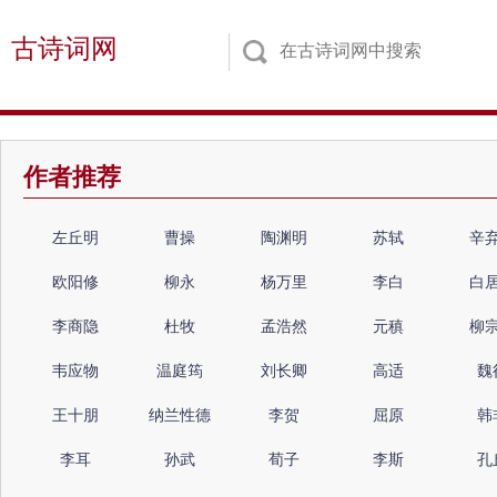
古诗词网
作者推荐
左丘明
曹操
陶渊明
苏轼
辛
欧阳修
柳永
杨万里
李白
白
李商隐
杜牧
孟浩然
元稹
柳
韦应物
温庭筠
刘长卿
高适
魏
王十朋
纳兰性德
李贺
屈原
韩
李耳
孙武
荀子
李斯
孔