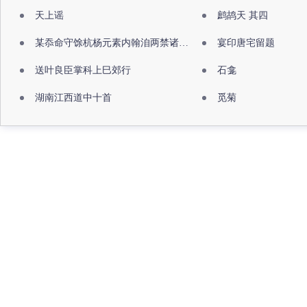
天上谣
鹧鸪天 其四
某忝命守馀杭杨元素内翰洎两禁诸公出祖佛寺
宴印唐宅留题
送叶良臣掌科上巳郊行
石龛
湖南江西道中十首
觅菊