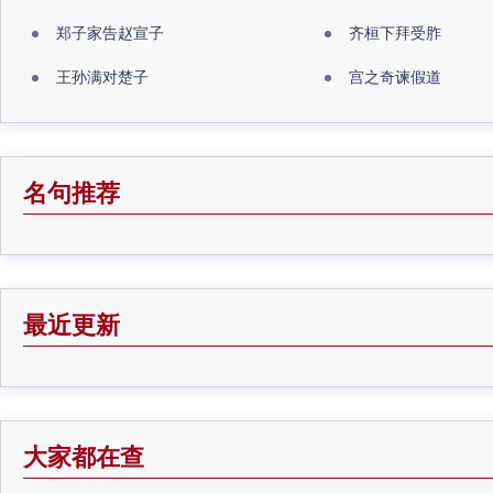
郑子家告赵宣子
齐桓下拜受胙
王孙满对楚子
宫之奇谏假道
名句推荐
最近更新
大家都在查