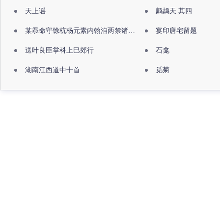
天上谣
鹧鸪天 其四
某忝命守馀杭杨元素内翰洎两禁诸公出祖佛寺
宴印唐宅留题
送叶良臣掌科上巳郊行
石龛
湖南江西道中十首
觅菊