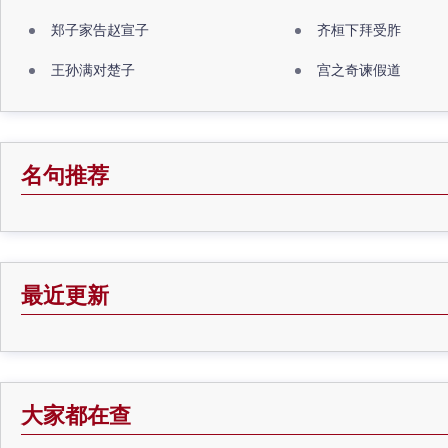
郑子家告赵宣子
齐桓下拜受胙
王孙满对楚子
宫之奇谏假道
名句推荐
最近更新
大家都在查