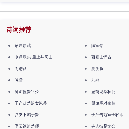
诗词推荐
吊屈原赋
陋室铭
水调歌头·重上井冈山
西塞山怀古
将进酒
夏夜叹
咏雪
九辩
师旷撞晋平公
扁鹊见蔡桓公
子产却楚逆女以兵
阴饴甥对秦伯
驹支不屈于晋
子产告范宣子轻币
季梁谏追楚师
寺人披见文公