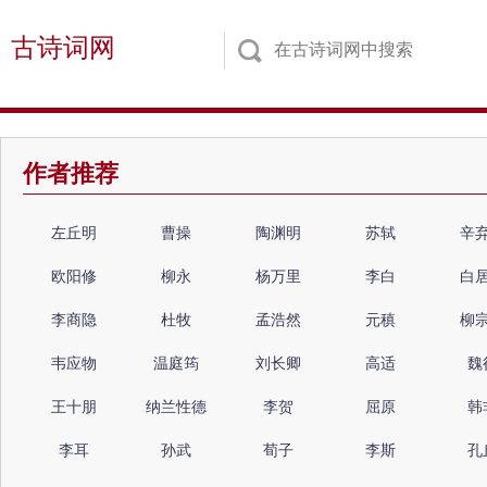
古诗词网
作者推荐
左丘明
曹操
陶渊明
苏轼
辛
欧阳修
柳永
杨万里
李白
白
李商隐
杜牧
孟浩然
元稹
柳
韦应物
温庭筠
刘长卿
高适
魏
王十朋
纳兰性德
李贺
屈原
韩
李耳
孙武
荀子
李斯
孔