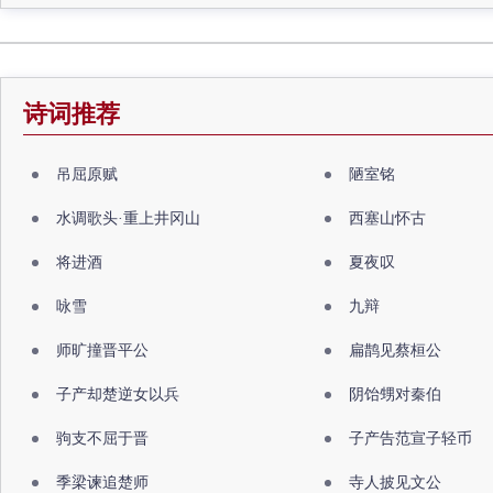
诗词推荐
吊屈原赋
陋室铭
水调歌头·重上井冈山
西塞山怀古
将进酒
夏夜叹
咏雪
九辩
师旷撞晋平公
扁鹊见蔡桓公
子产却楚逆女以兵
阴饴甥对秦伯
驹支不屈于晋
子产告范宣子轻币
季梁谏追楚师
寺人披见文公