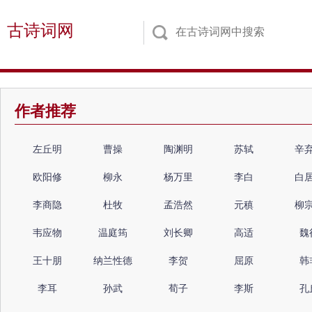
古诗词网
作者推荐
左丘明
曹操
陶渊明
苏轼
辛
欧阳修
柳永
杨万里
李白
白
李商隐
杜牧
孟浩然
元稹
柳
韦应物
温庭筠
刘长卿
高适
魏
王十朋
纳兰性德
李贺
屈原
韩
李耳
孙武
荀子
李斯
孔