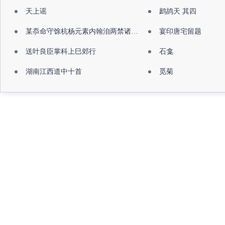
天上谣
鹧鸪天 其四
某忝命守馀杭杨元素内翰洎两禁诸公出祖佛寺
宴印唐宅留题
送叶良臣掌科上巳郊行
石龛
湖南江西道中十首
觅菊