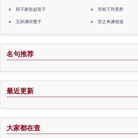
郑子家告赵宣子
齐桓下拜受胙
王孙满对楚子
宫之奇谏假道
名句推荐
最近更新
大家都在查