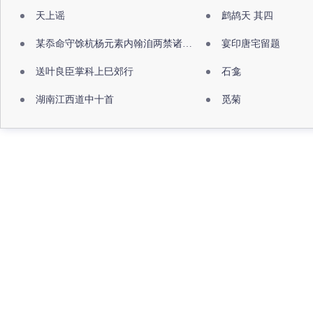
天上谣
鹧鸪天 其四
某忝命守馀杭杨元素内翰洎两禁诸公出祖佛寺
宴印唐宅留题
送叶良臣掌科上巳郊行
石龛
湖南江西道中十首
觅菊