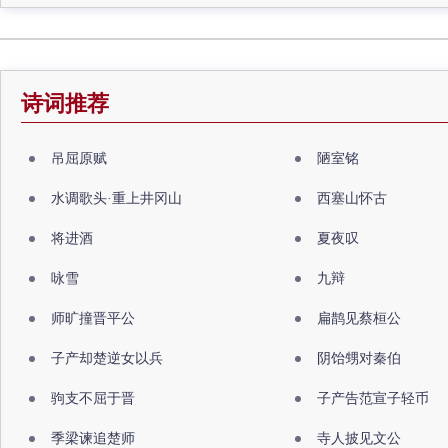
诗词推荐
吊屈原赋
陋室铭
水调歌头·重上井冈山
西塞山怀古
将进酒
夏夜叹
咏雪
九辩
师旷撞晋平公
扁鹊见蔡桓公
子产却楚逆女以兵
阴饴甥对秦伯
驹支不屈于晋
子产告范宣子轻币
季梁谏追楚师
寺人披见文公