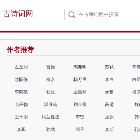
古诗词网
作者推荐
左丘明
曹操
陶渊明
苏轼
辛
欧阳修
柳永
杨万里
李白
白
李商隐
杜牧
孟浩然
元稹
柳
韦应物
温庭筠
刘长卿
高适
魏
王十朋
纳兰性德
李贺
屈原
韩
李耳
孙武
荀子
李斯
孔