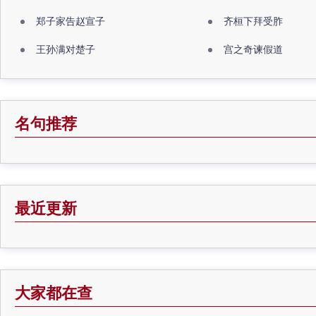
郑子家告赵宣子
齐桓下拜受胙
王孙满对楚子
宫之奇谏假道
名句推荐
最近更新
大家都在查