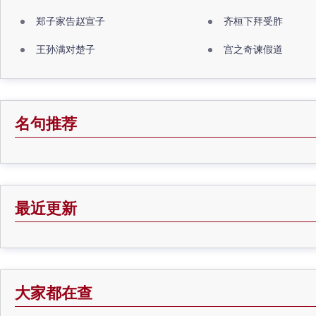
郑子家告赵宣子
齐桓下拜受胙
王孙满对楚子
宫之奇谏假道
名句推荐
最近更新
大家都在查