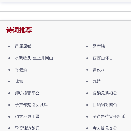
诗词推荐
吊屈原赋
陋室铭
水调歌头·重上井冈山
西塞山怀古
将进酒
夏夜叹
咏雪
九辩
师旷撞晋平公
扁鹊见蔡桓公
子产却楚逆女以兵
阴饴甥对秦伯
驹支不屈于晋
子产告范宣子轻币
季梁谏追楚师
寺人披见文公