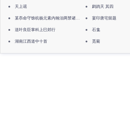
天上谣
鹧鸪天 其四
某忝命守馀杭杨元素内翰洎两禁诸公出祖佛寺
宴印唐宅留题
送叶良臣掌科上巳郊行
石龛
湖南江西道中十首
觅菊