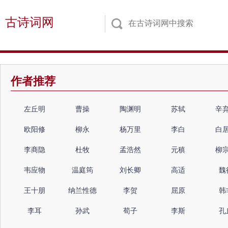
古诗词网
作者推荐
左丘明
曹操
陶渊明
苏轼
辛
欧阳修
柳永
杨万里
李白
白
李商隐
杜牧
孟浩然
元稹
柳
韦应物
温庭筠
刘长卿
高适
魏
王十朋
纳兰性德
李贺
屈原
韩
李耳
孙武
荀子
李斯
孔