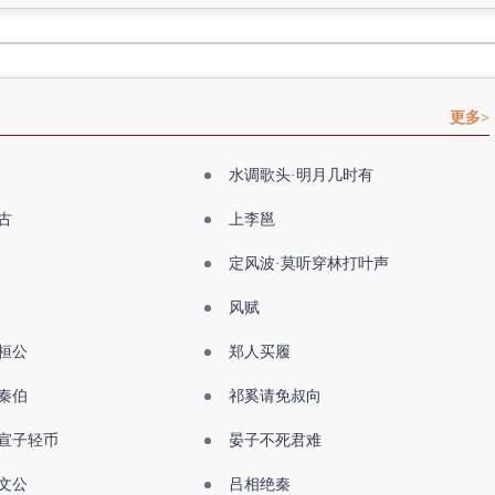
更多>
水调歌头·明月几时有
古
上李邕
定风波·莫听穿林打叶声
风赋
桓公
郑人买履
秦伯
祁奚请免叔向
宣子轻币
晏子不死君难
文公
吕相绝秦