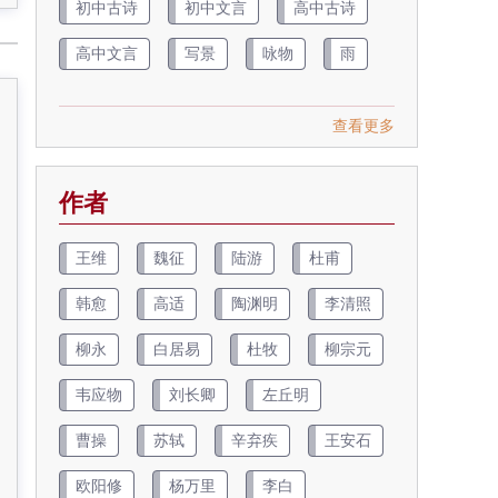
初中古诗
初中文言
高中古诗
高中文言
写景
咏物
雨
查看更多
作者
王维
魏征
陆游
杜甫
韩愈
高适
陶渊明
李清照
柳永
白居易
杜牧
柳宗元
韦应物
刘长卿
左丘明
曹操
苏轼
辛弃疾
王安石
欧阳修
杨万里
李白