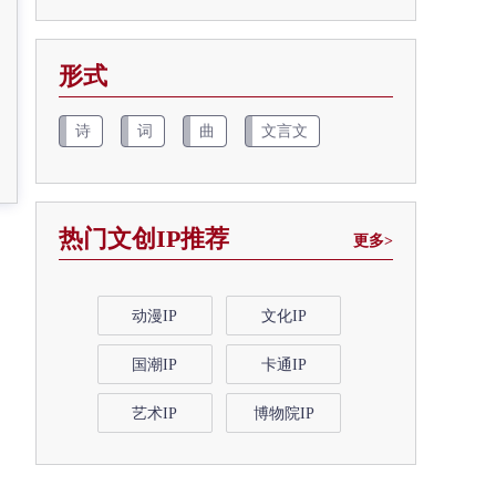
形式
诗
词
曲
文言文
热门文创IP推荐
更多>
动漫IP
文化IP
国潮IP
卡通IP
艺术IP
博物院IP