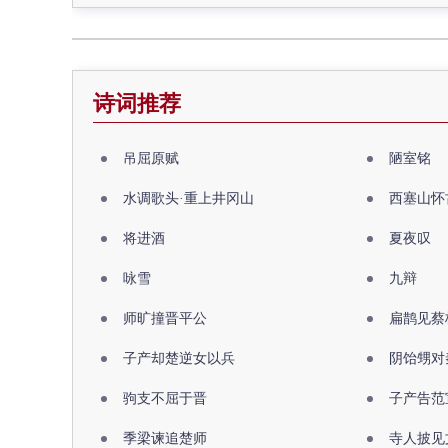
诗词推荐
吊屈原赋
陋室铭
水调歌头·重上井冈山
西塞山怀
将进酒
夏夜叹
咏雪
九辩
师旷撞晋平公
扁鹊见蔡
子产却楚逆女以兵
阴饴甥对
驹支不屈于晋
子产告范
季梁谏追楚师
寺人披见