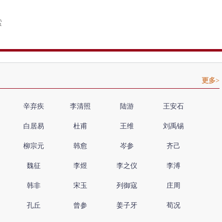
更多>
辛弃疾
李清照
陆游
王安石
白居易
杜甫
王维
刘禹锡
柳宗元
韩愈
岑参
齐己
魏征
李煜
李之仪
李溥
韩非
宋玉
列御寇
庄周
孔丘
曾参
姜子牙
荀况