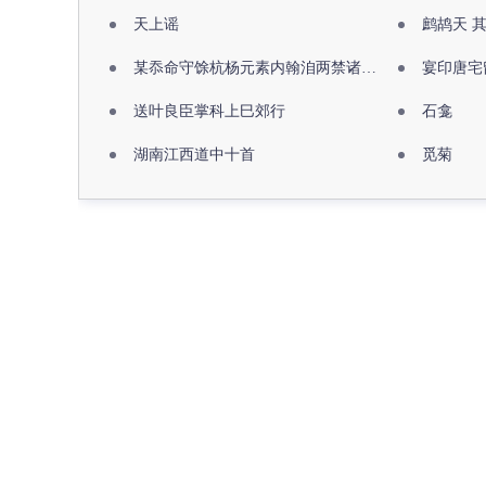
天上谣
鹧鸪天 
某忝命守馀杭杨元素内翰洎两禁诸公出祖佛寺
宴印唐宅
送叶良臣掌科上巳郊行
石龛
湖南江西道中十首
觅菊