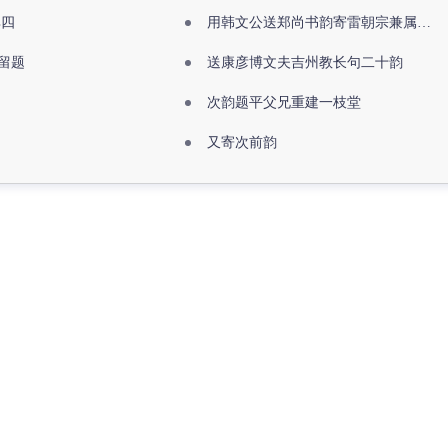
其四
用韩文公送郑尚书韵寄雷朝宗兼属欧阳全真
留题
送康彦博文夫吉州教长句二十韵
次韵题平父兄重建一枝堂
又寄次前韵