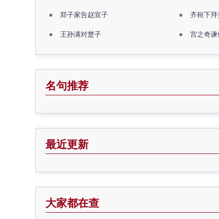
郑子家告赵宣子
齐桓下拜
王孙满对楚子
宫之奇谏
名句推荐
最近更新
大家都在查