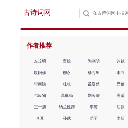
古诗词网
作者推荐
左丘明
曹操
陶渊明
苏轼
欧阳修
柳永
杨万里
李白
李商隐
杜牧
孟浩然
元稹
韦应物
温庭筠
刘长卿
高适
王十朋
纳兰性德
李贺
屈原
李耳
孙武
荀子
李斯