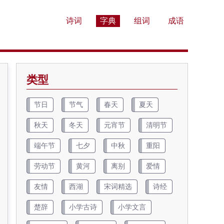
诗词
字典
组词
成语
类型
节日
节气
春天
夏天
秋天
冬天
元宵节
清明节
端午节
七夕
中秋
重阳
劳动节
黄河
离别
爱情
友情
西湖
宋词精选
诗经
楚辞
小学古诗
小学文言