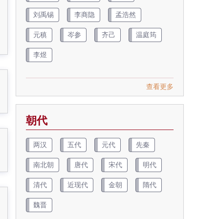
刘禹锡
李商隐
孟浩然
元稹
岑参
齐己
温庭筠
李煜
查看更多
朝代
两汉
五代
元代
先秦
南北朝
唐代
宋代
明代
清代
近现代
金朝
隋代
魏晋