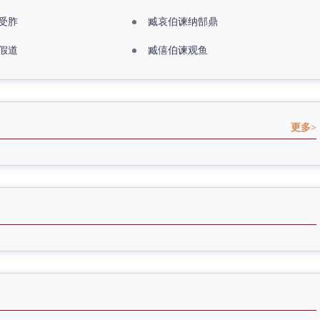
受胙
臧哀伯谏纳郜鼎
假道
臧僖伯谏观鱼
更多>