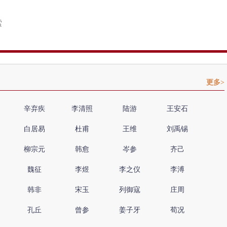
更多>
辛弃疾
李清照
陆游
王安石
白居易
杜甫
王维
刘禹锡
柳宗元
韩愈
岑参
齐己
魏征
李煜
李之仪
李溥
韩非
宋玉
列御寇
庄周
孔丘
曾参
姜子牙
荀况