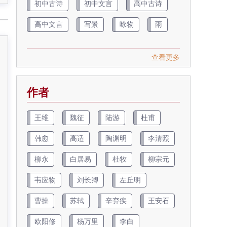
初中古诗
初中文言
高中古诗
高中文言
写景
咏物
雨
查看更多
作者
王维
魏征
陆游
杜甫
韩愈
高适
陶渊明
李清照
柳永
白居易
杜牧
柳宗元
韦应物
刘长卿
左丘明
曹操
苏轼
辛弃疾
王安石
欧阳修
杨万里
李白