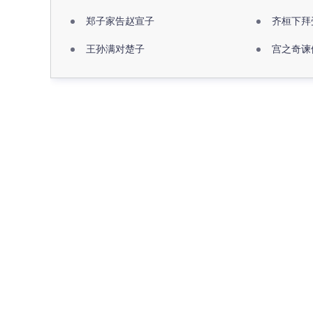
郑子家告赵宣子
齐桓下拜
王孙满对楚子
宫之奇谏
名句推荐
最近更新
大家都在查