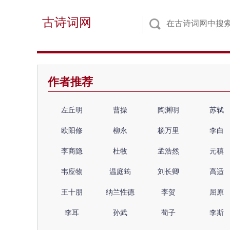
古诗词网
作者推荐
左丘明
曹操
陶渊明
苏轼
欧阳修
柳永
杨万里
李白
李商隐
杜牧
孟浩然
元稹
韦应物
温庭筠
刘长卿
高适
王十朋
纳兰性德
李贺
屈原
李耳
孙武
荀子
李斯