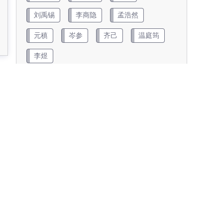
刘禹锡
李商隐
孟浩然
元稹
岑参
齐己
温庭筠
李煜
查看更多
朝代
两汉
五代
元代
先秦
南北朝
唐代
宋代
明代
清代
近现代
金朝
隋代
魏晋