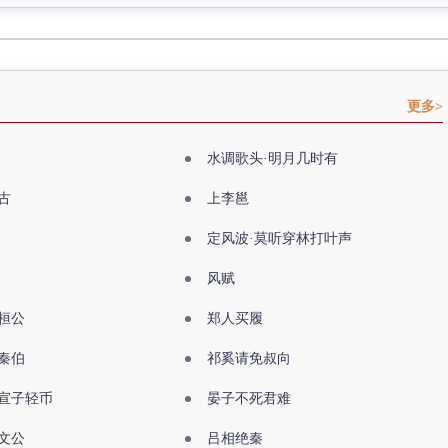
更多>
水调歌头·明月几时有
古
上李邕
定风波·莫听穿林打叶声
风赋
桓公
郑人买履
秦伯
祁奚请免叔向
宣子轻币
晏子不死君难
文公
吕相绝秦