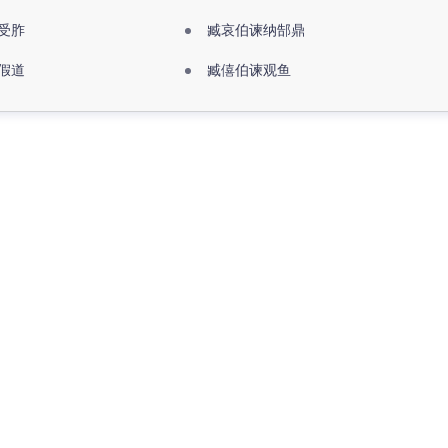
受胙
臧哀伯谏纳郜鼎
假道
臧僖伯谏观鱼
更多>