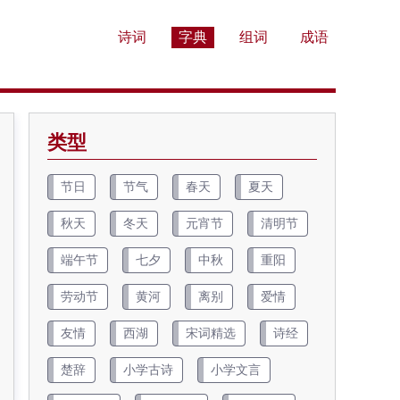
诗词
字典
组词
成语
类型
节日
节气
春天
夏天
秋天
冬天
元宵节
清明节
端午节
七夕
中秋
重阳
劳动节
黄河
离别
爱情
友情
西湖
宋词精选
诗经
楚辞
小学古诗
小学文言