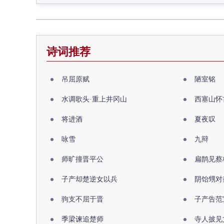
诗词推荐
吊屈原赋
陋室铭
水调歌头·重上井冈山
西塞山怀
将进酒
夏夜叹
咏雪
九辩
师旷撞晋平公
扁鹊见蔡
子产却楚逆女以兵
阴饴甥对
驹支不屈于晋
子产告范
季梁谏追楚师
寺人披见