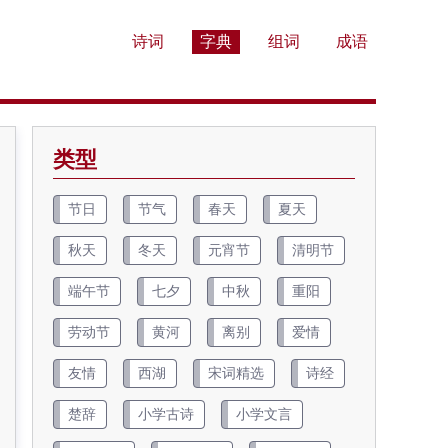
诗词
字典
组词
成语
类型
节日
节气
春天
夏天
秋天
冬天
元宵节
清明节
端午节
七夕
中秋
重阳
劳动节
黄河
离别
爱情
友情
西湖
宋词精选
诗经
楚辞
小学古诗
小学文言