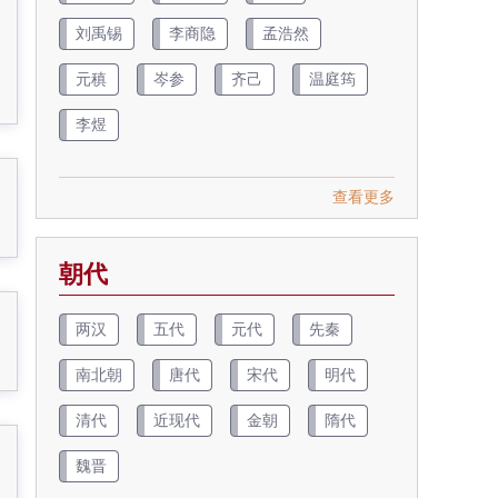
刘禹锡
李商隐
孟浩然
元稹
岑参
齐己
温庭筠
李煜
查看更多
朝代
两汉
五代
元代
先秦
南北朝
唐代
宋代
明代
清代
近现代
金朝
隋代
魏晋