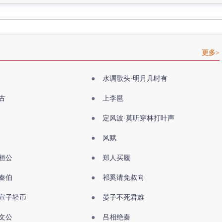
更多>
水调歌头·明月几时有
古
上李邕
定风波·莫听穿林打叶声
风赋
桓公
郑人买履
秦伯
祁奚请免叔向
宣子轻币
晏子不死君难
文公
吕相绝秦