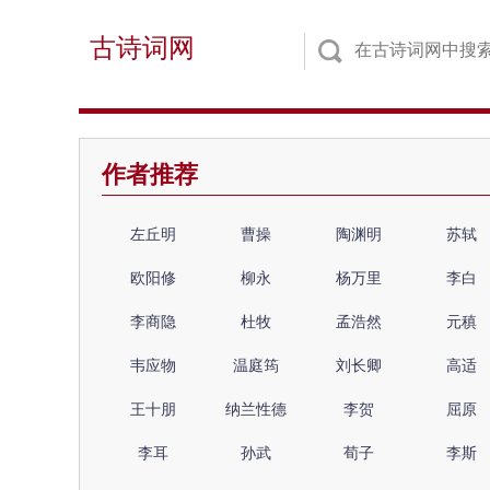
古诗词网
作者推荐
左丘明
曹操
陶渊明
苏轼
欧阳修
柳永
杨万里
李白
李商隐
杜牧
孟浩然
元稹
韦应物
温庭筠
刘长卿
高适
王十朋
纳兰性德
李贺
屈原
李耳
孙武
荀子
李斯