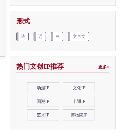
形式
诗
词
曲
文言文
热门文创IP推荐
更多>
动漫IP
文化IP
国潮IP
卡通IP
艺术IP
博物院IP