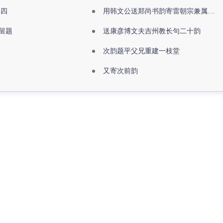
其四
用韩文公送郑尚书韵寄雷朝宗兼属欧阳全真
留题
送康彦博文夫吉州教长句二十韵
次韵题平父兄重建一枝堂
又寄次前韵