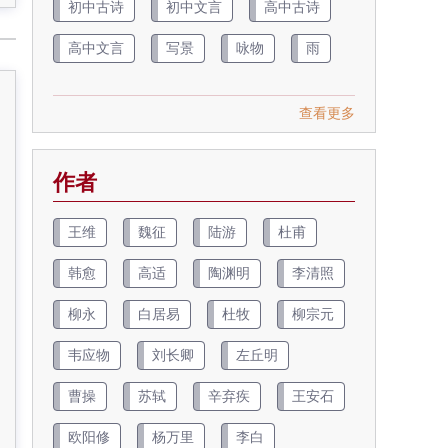
初中古诗
初中文言
高中古诗
高中文言
写景
咏物
雨
查看更多
作者
王维
魏征
陆游
杜甫
韩愈
高适
陶渊明
李清照
柳永
白居易
杜牧
柳宗元
韦应物
刘长卿
左丘明
曹操
苏轼
辛弃疾
王安石
欧阳修
杨万里
李白