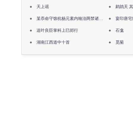
天上谣
鹧鸪天 
某忝命守馀杭杨元素内翰洎两禁诸公出祖佛寺
宴印唐宅
送叶良臣掌科上巳郊行
石龛
湖南江西道中十首
觅菊