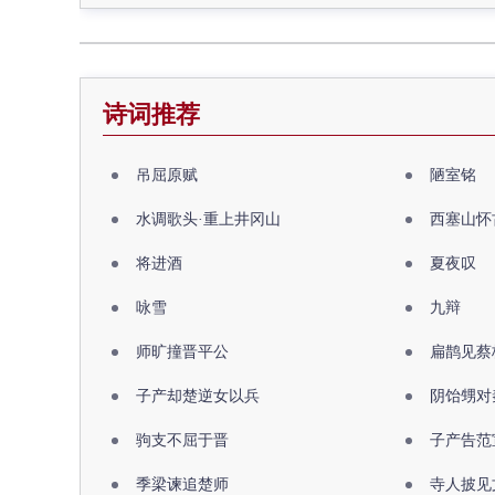
诗词推荐
吊屈原赋
陋室铭
水调歌头·重上井冈山
西塞山怀
将进酒
夏夜叹
咏雪
九辩
师旷撞晋平公
扁鹊见蔡
子产却楚逆女以兵
阴饴甥对
驹支不屈于晋
子产告范
季梁谏追楚师
寺人披见