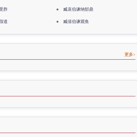
受胙
臧哀伯谏纳郜鼎
假道
臧僖伯谏观鱼
更多>