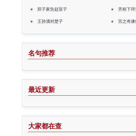
郑子家告赵宣子
齐桓下拜
王孙满对楚子
宫之奇谏
名句推荐
最近更新
大家都在查