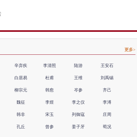
更多>
辛弃疾
李清照
陆游
王安石
白居易
杜甫
王维
刘禹锡
柳宗元
韩愈
岑参
齐己
魏征
李煜
李之仪
李溥
韩非
宋玉
列御寇
庄周
孔丘
曾参
姜子牙
荀况