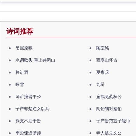
诗词推荐
吊屈原赋
陋室铭
水调歌头·重上井冈山
西塞山怀古
将进酒
夏夜叹
咏雪
九辩
师旷撞晋平公
扁鹊见蔡桓公
子产却楚逆女以兵
阴饴甥对秦伯
驹支不屈于晋
子产告范宣子轻币
季梁谏追楚师
寺人披见文公