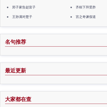
郑子家告赵宣子
齐桓下拜受胙
王孙满对楚子
宫之奇谏假道
名句推荐
最近更新
大家都在查