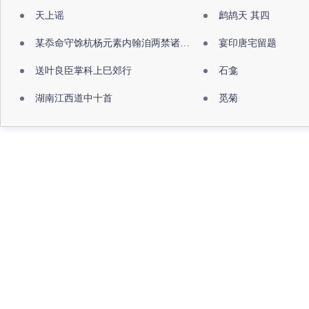
天上谣
鹧鸪天 其四
某忝命守馀杭杨元素内翰洎两禁诸公出祖佛寺
宴印唐宅留题
送叶良臣掌科上巳郊行
石龛
湖南江西道中十首
觅菊