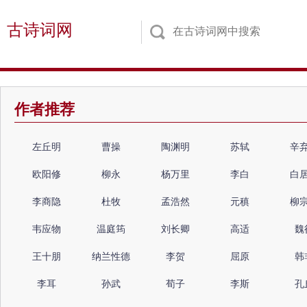
古诗词网
作者推荐
左丘明
曹操
陶渊明
苏轼
辛
欧阳修
柳永
杨万里
李白
白
李商隐
杜牧
孟浩然
元稹
柳
韦应物
温庭筠
刘长卿
高适
魏
王十朋
纳兰性德
李贺
屈原
韩
李耳
孙武
荀子
李斯
孔