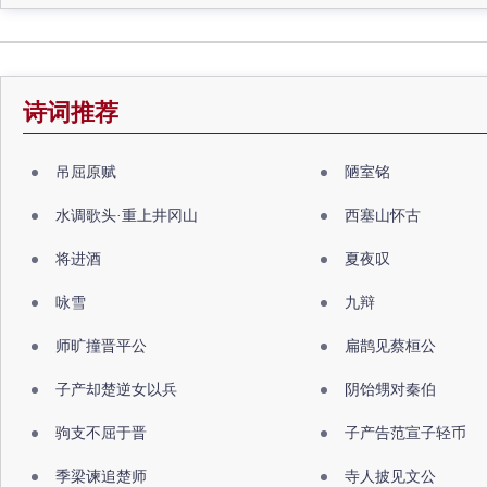
诗词推荐
吊屈原赋
陋室铭
水调歌头·重上井冈山
西塞山怀古
将进酒
夏夜叹
咏雪
九辩
师旷撞晋平公
扁鹊见蔡桓公
子产却楚逆女以兵
阴饴甥对秦伯
驹支不屈于晋
子产告范宣子轻币
季梁谏追楚师
寺人披见文公