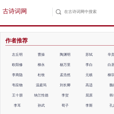
古诗词网
作者推荐
左丘明
曹操
陶渊明
苏轼
辛
欧阳修
柳永
杨万里
李白
白
李商隐
杜牧
孟浩然
元稹
柳
韦应物
温庭筠
刘长卿
高适
魏
王十朋
纳兰性德
李贺
屈原
韩
李耳
孙武
荀子
李斯
孔