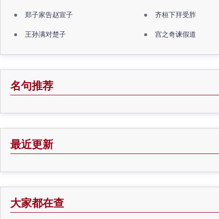
郑子家告赵宣子
齐桓下拜受胙
王孙满对楚子
宫之奇谏假道
名句推荐
最近更新
大家都在查