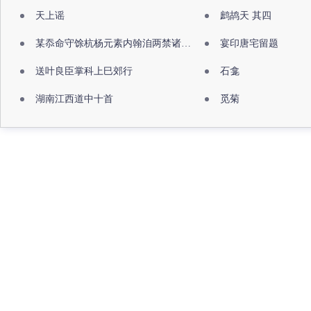
天上谣
鹧鸪天 其四
某忝命守馀杭杨元素内翰洎两禁诸公出祖佛寺
宴印唐宅留题
送叶良臣掌科上巳郊行
石龛
湖南江西道中十首
觅菊