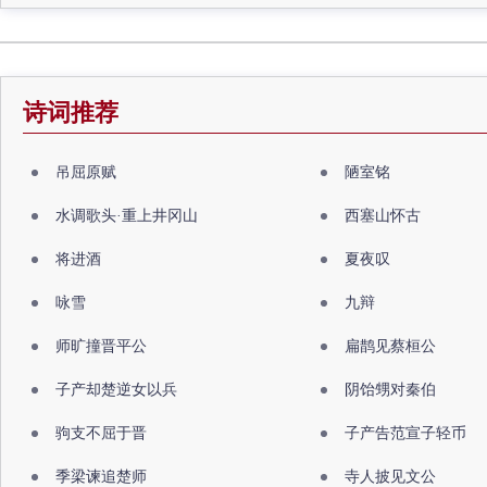
诗词推荐
吊屈原赋
陋室铭
水调歌头·重上井冈山
西塞山怀古
将进酒
夏夜叹
咏雪
九辩
师旷撞晋平公
扁鹊见蔡桓公
子产却楚逆女以兵
阴饴甥对秦伯
驹支不屈于晋
子产告范宣子轻币
季梁谏追楚师
寺人披见文公