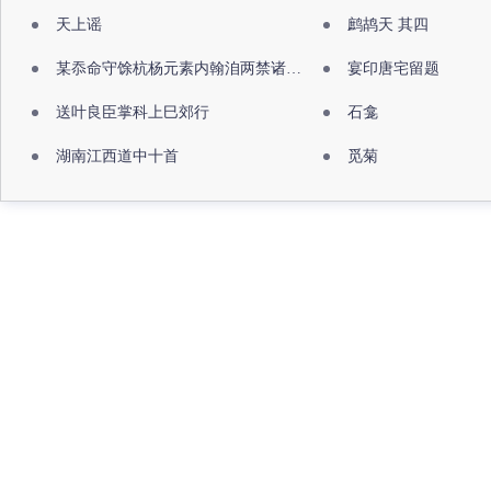
天上谣
鹧鸪天 其四
某忝命守馀杭杨元素内翰洎两禁诸公出祖佛寺
宴印唐宅留题
送叶良臣掌科上巳郊行
石龛
湖南江西道中十首
觅菊