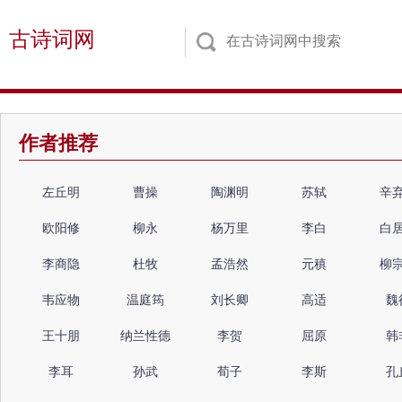
古诗词网
作者推荐
左丘明
曹操
陶渊明
苏轼
辛
欧阳修
柳永
杨万里
李白
白
李商隐
杜牧
孟浩然
元稹
柳
韦应物
温庭筠
刘长卿
高适
魏
王十朋
纳兰性德
李贺
屈原
韩
李耳
孙武
荀子
李斯
孔