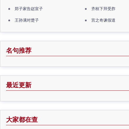
郑子家告赵宣子
齐桓下拜受胙
王孙满对楚子
宫之奇谏假道
名句推荐
最近更新
大家都在查