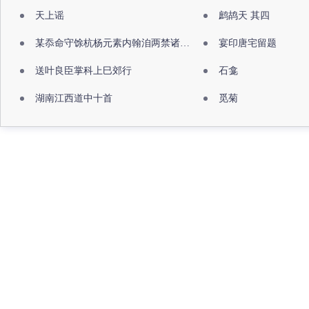
天上谣
鹧鸪天 其四
某忝命守馀杭杨元素内翰洎两禁诸公出祖佛寺
宴印唐宅留题
送叶良臣掌科上巳郊行
石龛
湖南江西道中十首
觅菊