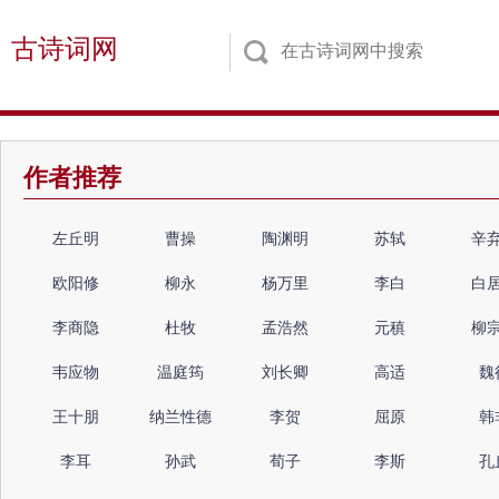
古诗词网
作者推荐
左丘明
曹操
陶渊明
苏轼
辛
欧阳修
柳永
杨万里
李白
白
李商隐
杜牧
孟浩然
元稹
柳
韦应物
温庭筠
刘长卿
高适
魏
王十朋
纳兰性德
李贺
屈原
韩
李耳
孙武
荀子
李斯
孔