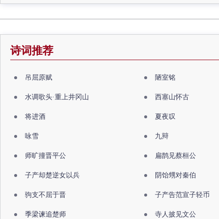
诗词推荐
吊屈原赋
陋室铭
水调歌头·重上井冈山
西塞山怀古
将进酒
夏夜叹
咏雪
九辩
师旷撞晋平公
扁鹊见蔡桓公
子产却楚逆女以兵
阴饴甥对秦伯
驹支不屈于晋
子产告范宣子轻币
季梁谏追楚师
寺人披见文公