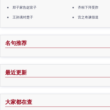
郑子家告赵宣子
齐桓下拜受胙
王孙满对楚子
宫之奇谏假道
名句推荐
最近更新
大家都在查