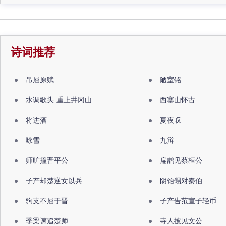
诗词推荐
吊屈原赋
陋室铭
水调歌头·重上井冈山
西塞山怀古
将进酒
夏夜叹
咏雪
九辩
师旷撞晋平公
扁鹊见蔡桓公
子产却楚逆女以兵
阴饴甥对秦伯
驹支不屈于晋
子产告范宣子轻币
季梁谏追楚师
寺人披见文公