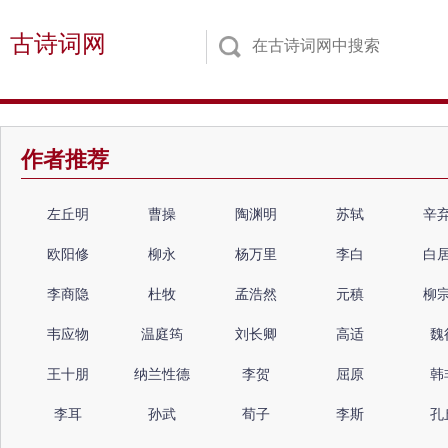
古诗词网
作者推荐
左丘明
曹操
陶渊明
苏轼
辛
欧阳修
柳永
杨万里
李白
白
李商隐
杜牧
孟浩然
元稹
柳
韦应物
温庭筠
刘长卿
高适
魏
王十朋
纳兰性德
李贺
屈原
韩
李耳
孙武
荀子
李斯
孔