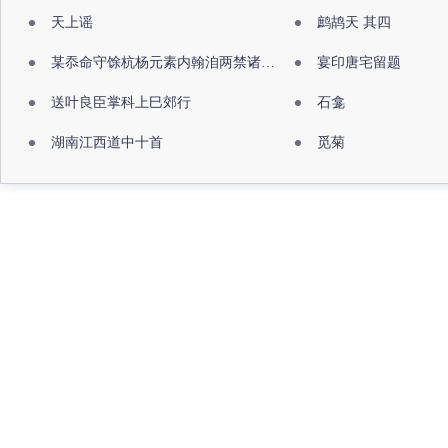
天上谣
鹧鸪天 其四
某忝命守馀杭杨元素内翰洎两禁诸公出祖佛寺
宴印唐宅留题
送叶良臣掌科上巳郊行
石龛
湖南江西道中十首
觅菊