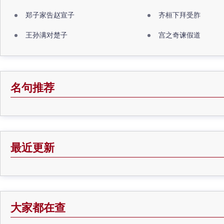
郑子家告赵宣子
齐桓下拜受胙
王孙满对楚子
宫之奇谏假道
名句推荐
最近更新
大家都在查