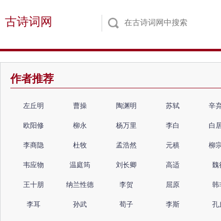
古诗词网
作者推荐
左丘明
曹操
陶渊明
苏轼
辛
欧阳修
柳永
杨万里
李白
白
李商隐
杜牧
孟浩然
元稹
柳
韦应物
温庭筠
刘长卿
高适
魏
王十朋
纳兰性德
李贺
屈原
韩
李耳
孙武
荀子
李斯
孔