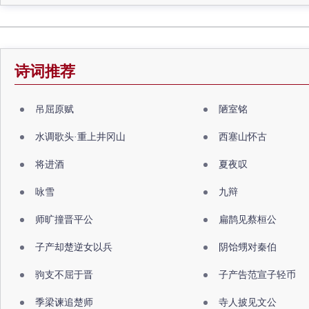
诗词推荐
吊屈原赋
陋室铭
水调歌头·重上井冈山
西塞山怀古
将进酒
夏夜叹
咏雪
九辩
师旷撞晋平公
扁鹊见蔡桓公
子产却楚逆女以兵
阴饴甥对秦伯
驹支不屈于晋
子产告范宣子轻币
季梁谏追楚师
寺人披见文公