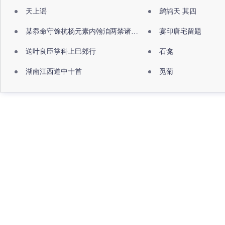
天上谣
鹧鸪天 其四
某忝命守馀杭杨元素内翰洎两禁诸公出祖佛寺
宴印唐宅留题
送叶良臣掌科上巳郊行
石龛
湖南江西道中十首
觅菊