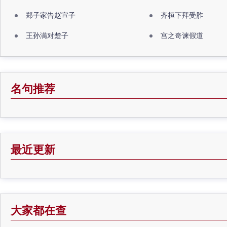
郑子家告赵宣子
齐桓下拜受胙
王孙满对楚子
宫之奇谏假道
名句推荐
最近更新
大家都在查