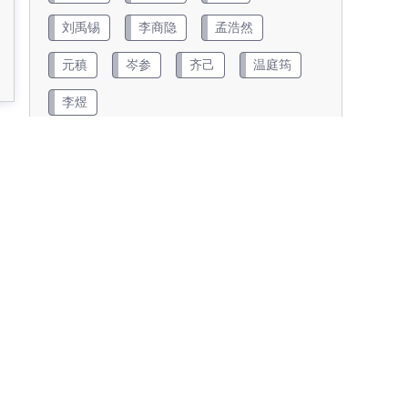
刘禹锡
李商隐
孟浩然
元稹
岑参
齐己
温庭筠
李煜
查看更多
朝代
两汉
五代
元代
先秦
南北朝
唐代
宋代
明代
清代
近现代
金朝
隋代
魏晋