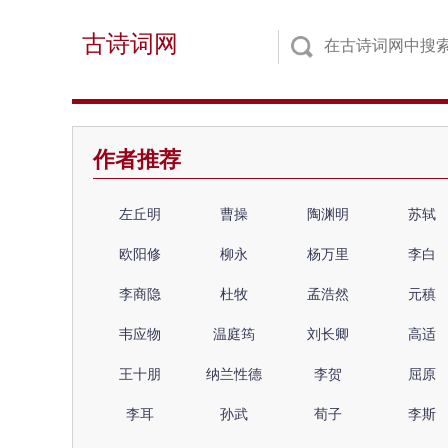
古诗词网
作者推荐
左丘明
曹操
陶渊明
苏轼
欧阳修
柳永
杨万里
李白
李商隐
杜牧
孟浩然
元稹
韦应物
温庭筠
刘长卿
高适
王十朋
纳兰性德
李贺
屈原
李耳
孙武
荀子
李斯