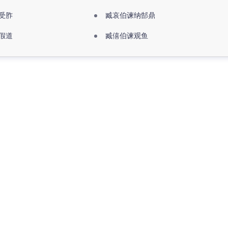
受胙
臧哀伯谏纳郜鼎
假道
臧僖伯谏观鱼
更多>