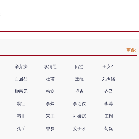
更多>
辛弃疾
李清照
陆游
王安石
白居易
杜甫
王维
刘禹锡
柳宗元
韩愈
岑参
齐己
魏征
李煜
李之仪
李溥
韩非
宋玉
列御寇
庄周
孔丘
曾参
姜子牙
荀况