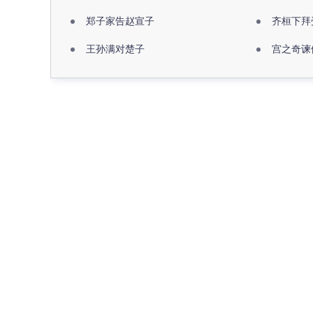
郑子家告赵宣子
齐桓下拜
王孙满对楚子
宫之奇谏
名句推荐
最近更新
大家都在查