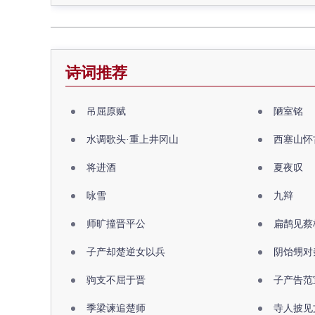
诗词推荐
吊屈原赋
陋室铭
水调歌头·重上井冈山
西塞山怀
将进酒
夏夜叹
咏雪
九辩
师旷撞晋平公
扁鹊见蔡
子产却楚逆女以兵
阴饴甥对
驹支不屈于晋
子产告范
季梁谏追楚师
寺人披见