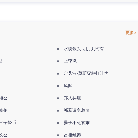
更多>
水调歌头·明月几时有
古
上李邕
定风波·莫听穿林打叶声
风赋
桓公
郑人买履
秦伯
祁奚请免叔向
宣子轻币
晏子不死君难
文公
吕相绝秦