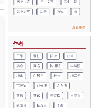
初中古诗
初中文言
高中古诗
高中文言
写景
咏物
雨
查看更多
作者
王维
魏征
陆游
杜甫
韩愈
高适
陶渊明
李清照
柳永
白居易
杜牧
柳宗元
韦应物
刘长卿
左丘明
曹操
苏轼
辛弃疾
王安石
欧阳修
杨万里
李白