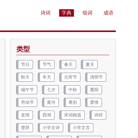
诗词
字典
组词
成语
类型
节日
节气
春天
夏天
秋天
冬天
元宵节
清明节
端午节
七夕
中秋
重阳
劳动节
黄河
离别
爱情
友情
西湖
宋词精选
诗经
楚辞
小学古诗
小学文言