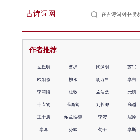
古诗词网
作者推荐
左丘明
曹操
陶渊明
苏轼
欧阳修
柳永
杨万里
李白
李商隐
杜牧
孟浩然
元稹
韦应物
温庭筠
刘长卿
高适
王十朋
纳兰性德
李贺
屈原
李耳
孙武
荀子
李斯