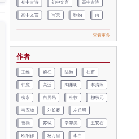
初中古诗
初中文言
高中古诗
高中文言
写景
咏物
雨
查看更多
作者
王维
魏征
陆游
杜甫
韩愈
高适
陶渊明
李清照
柳永
白居易
杜牧
柳宗元
韦应物
刘长卿
左丘明
曹操
苏轼
辛弃疾
王安石
欧阳修
杨万里
李白