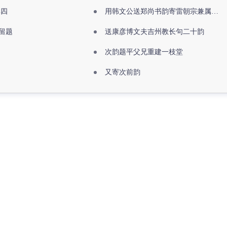
其四
用韩文公送郑尚书韵寄雷朝宗兼属欧阳全真
留题
送康彦博文夫吉州教长句二十韵
次韵题平父兄重建一枝堂
又寄次前韵