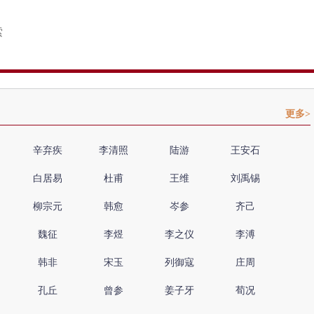
更多>
辛弃疾
李清照
陆游
王安石
白居易
杜甫
王维
刘禹锡
柳宗元
韩愈
岑参
齐己
魏征
李煜
李之仪
李溥
韩非
宋玉
列御寇
庄周
孔丘
曾参
姜子牙
荀况