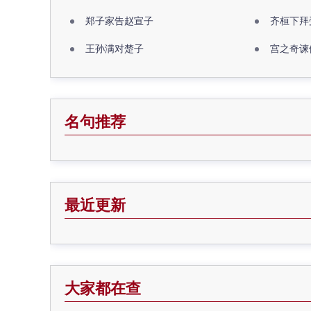
郑子家告赵宣子
齐桓下拜
王孙满对楚子
宫之奇谏
名句推荐
最近更新
大家都在查