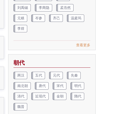
刘禹锡
李商隐
孟浩然
元稹
岑参
齐己
温庭筠
李煜
查看更多
朝代
两汉
五代
元代
先秦
南北朝
唐代
宋代
明代
清代
近现代
金朝
隋代
魏晋