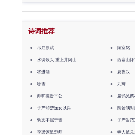
诗词推荐
吊屈原赋
陋室铭
水调歌头·重上井冈山
西塞山怀
将进酒
夏夜叹
咏雪
九辩
师旷撞晋平公
扁鹊见蔡
子产却楚逆女以兵
阴饴甥对
驹支不屈于晋
子产告范
季梁谏追楚师
寺人披见