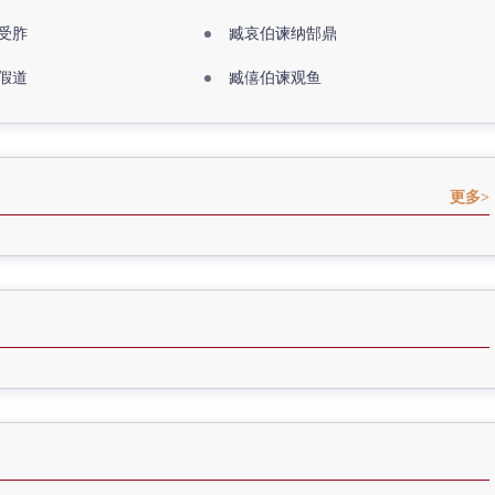
受胙
臧哀伯谏纳郜鼎
假道
臧僖伯谏观鱼
更多>