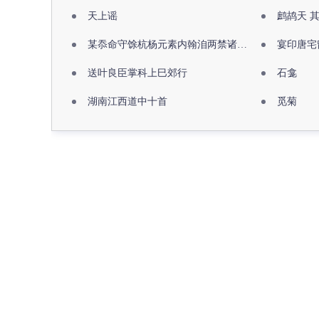
天上谣
鹧鸪天 
某忝命守馀杭杨元素内翰洎两禁诸公出祖佛寺
宴印唐宅
送叶良臣掌科上巳郊行
石龛
湖南江西道中十首
觅菊