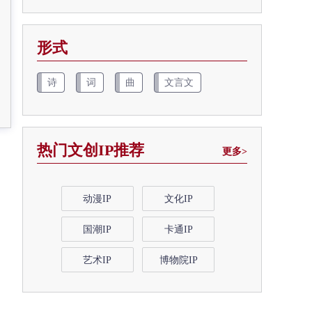
形式
诗
词
曲
文言文
热门文创IP推荐
更多>
动漫IP
文化IP
国潮IP
卡通IP
艺术IP
博物院IP