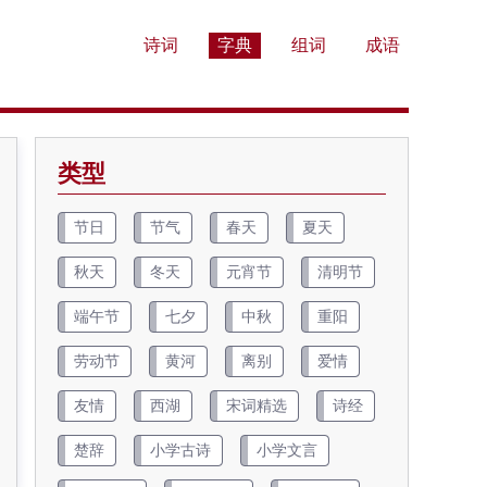
诗词
字典
组词
成语
类型
节日
节气
春天
夏天
秋天
冬天
元宵节
清明节
端午节
七夕
中秋
重阳
劳动节
黄河
离别
爱情
友情
西湖
宋词精选
诗经
楚辞
小学古诗
小学文言