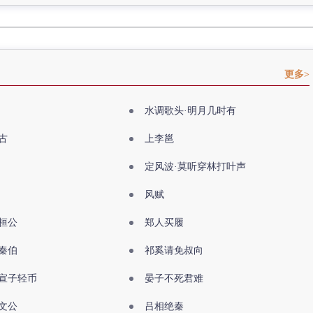
更多>
水调歌头·明月几时有
古
上李邕
定风波·莫听穿林打叶声
风赋
桓公
郑人买履
秦伯
祁奚请免叔向
宣子轻币
晏子不死君难
文公
吕相绝秦