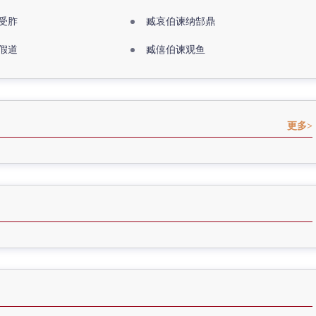
受胙
臧哀伯谏纳郜鼎
假道
臧僖伯谏观鱼
更多>