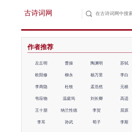
古诗词网
作者推荐
左丘明
曹操
陶渊明
苏轼
欧阳修
柳永
杨万里
李白
李商隐
杜牧
孟浩然
元稹
韦应物
温庭筠
刘长卿
高适
王十朋
纳兰性德
李贺
屈原
李耳
孙武
荀子
李斯