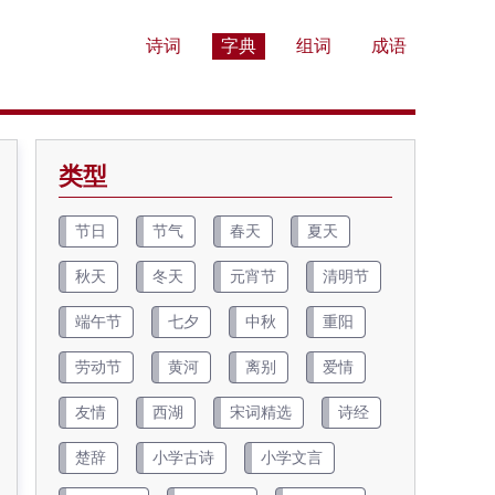
诗词
字典
组词
成语
类型
节日
节气
春天
夏天
秋天
冬天
元宵节
清明节
端午节
七夕
中秋
重阳
劳动节
黄河
离别
爱情
友情
西湖
宋词精选
诗经
楚辞
小学古诗
小学文言