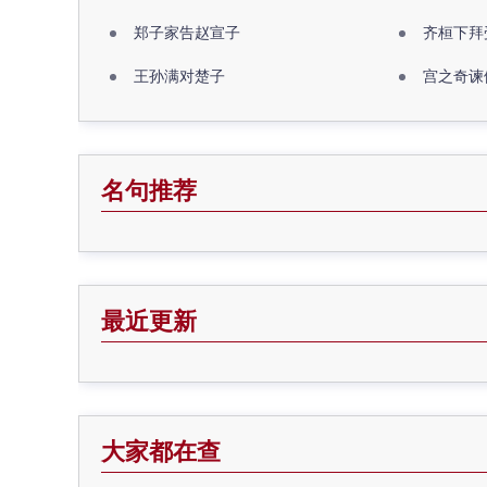
郑子家告赵宣子
齐桓下拜
王孙满对楚子
宫之奇谏
名句推荐
最近更新
大家都在查