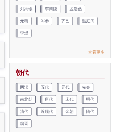
刘禹锡
李商隐
孟浩然
元稹
岑参
齐己
温庭筠
李煜
查看更多
朝代
两汉
五代
元代
先秦
南北朝
唐代
宋代
明代
清代
近现代
金朝
隋代
魏晋