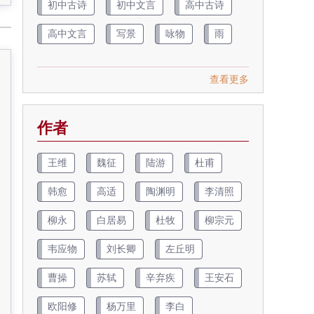
初中古诗
初中文言
高中古诗
高中文言
写景
咏物
雨
查看更多
作者
王维
魏征
陆游
杜甫
韩愈
高适
陶渊明
李清照
柳永
白居易
杜牧
柳宗元
韦应物
刘长卿
左丘明
曹操
苏轼
辛弃疾
王安石
欧阳修
杨万里
李白