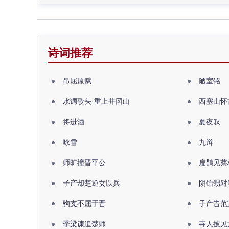
诗词推荐
吊屈原赋
陋室铭
水调歌头·重上井冈山
西塞山怀
将进酒
夏夜叹
咏雪
九辩
师旷撞晋平公
扁鹊见蔡
子产却楚逆女以兵
阴饴甥对
驹支不屈于晋
子产告范
季梁谏追楚师
寺人披见