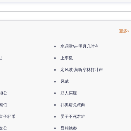
更多>
水调歌头·明月几时有
古
上李邕
定风波·莫听穿林打叶声
风赋
桓公
郑人买履
秦伯
祁奚请免叔向
宣子轻币
晏子不死君难
文公
吕相绝秦