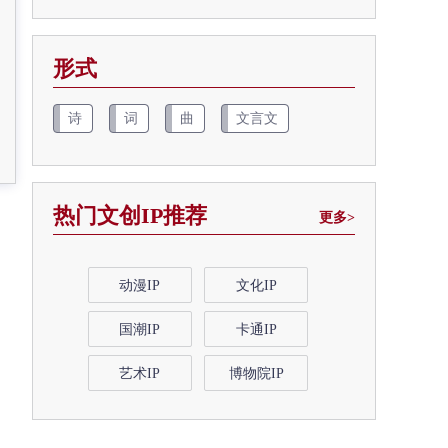
形式
诗
词
曲
文言文
热门文创IP推荐
更多>
动漫IP
文化IP
国潮IP
卡通IP
艺术IP
博物院IP