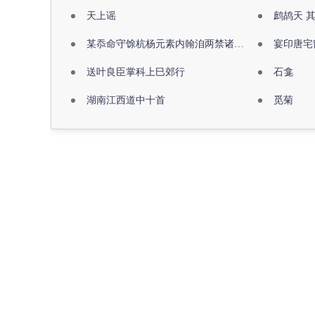
天上谣
鹧鸪天 
某忝命守馀杭杨元素内翰洎两禁诸公出祖佛寺
宴印唐宅
送叶良臣掌科上巳郊行
石龛
湖南江西道中十首
觅菊