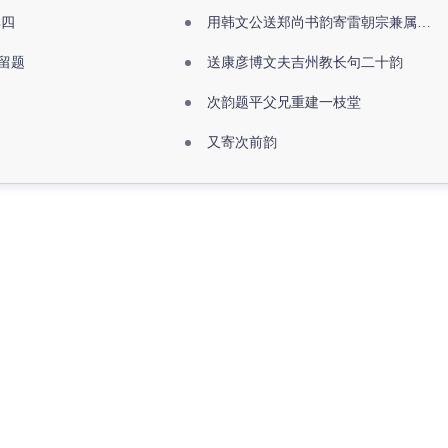
其四
用韩文公送郑尚书韵寄雷朝宗兼属欧阳全真
留题
送康彦博文夫吉州教长句二十韵
次韵题平父兄重建一枝堂
又寄次前韵