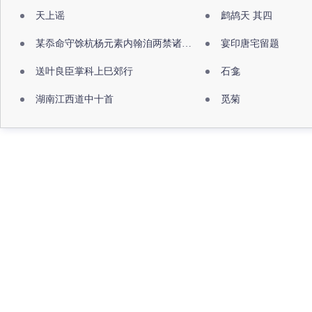
天上谣
鹧鸪天 其四
某忝命守馀杭杨元素内翰洎两禁诸公出祖佛寺
宴印唐宅留题
送叶良臣掌科上巳郊行
石龛
湖南江西道中十首
觅菊