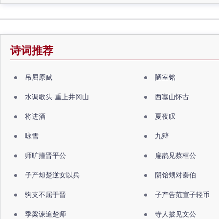
诗词推荐
吊屈原赋
陋室铭
水调歌头·重上井冈山
西塞山怀古
将进酒
夏夜叹
咏雪
九辩
师旷撞晋平公
扁鹊见蔡桓公
子产却楚逆女以兵
阴饴甥对秦伯
驹支不屈于晋
子产告范宣子轻币
季梁谏追楚师
寺人披见文公