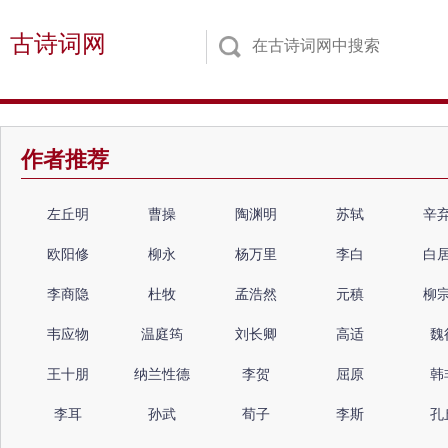
古诗词网
作者推荐
左丘明
曹操
陶渊明
苏轼
辛
欧阳修
柳永
杨万里
李白
白
李商隐
杜牧
孟浩然
元稹
柳
韦应物
温庭筠
刘长卿
高适
魏
王十朋
纳兰性德
李贺
屈原
韩
李耳
孙武
荀子
李斯
孔