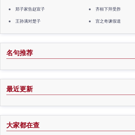
郑子家告赵宣子
齐桓下拜受胙
王孙满对楚子
宫之奇谏假道
名句推荐
最近更新
大家都在查