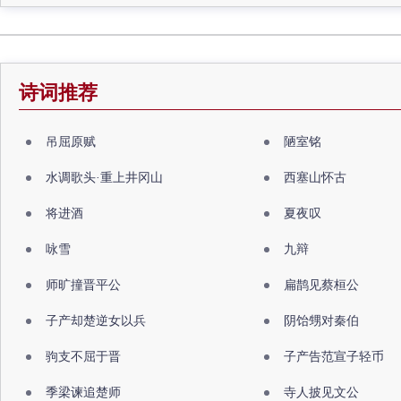
诗词推荐
吊屈原赋
陋室铭
水调歌头·重上井冈山
西塞山怀古
将进酒
夏夜叹
咏雪
九辩
师旷撞晋平公
扁鹊见蔡桓公
子产却楚逆女以兵
阴饴甥对秦伯
驹支不屈于晋
子产告范宣子轻币
季梁谏追楚师
寺人披见文公