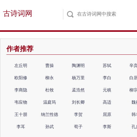
古诗词网
作者推荐
左丘明
曹操
陶渊明
苏轼
辛
欧阳修
柳永
杨万里
李白
白
李商隐
杜牧
孟浩然
元稹
柳
韦应物
温庭筠
刘长卿
高适
魏
王十朋
纳兰性德
李贺
屈原
韩
李耳
孙武
荀子
李斯
孔