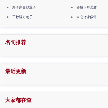
郑子家告赵宣子
齐桓下拜受胙
王孙满对楚子
宫之奇谏假道
名句推荐
最近更新
大家都在查