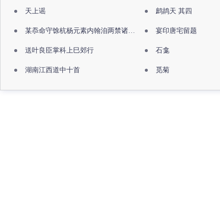
天上谣
鹧鸪天 其四
某忝命守馀杭杨元素内翰洎两禁诸公出祖佛寺
宴印唐宅留题
送叶良臣掌科上巳郊行
石龛
湖南江西道中十首
觅菊