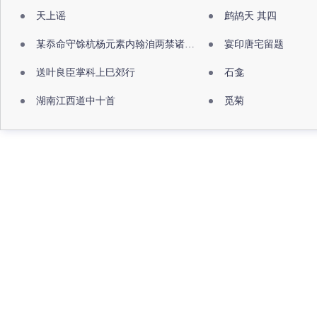
天上谣
鹧鸪天 其四
某忝命守馀杭杨元素内翰洎两禁诸公出祖佛寺
宴印唐宅留题
送叶良臣掌科上巳郊行
石龛
湖南江西道中十首
觅菊