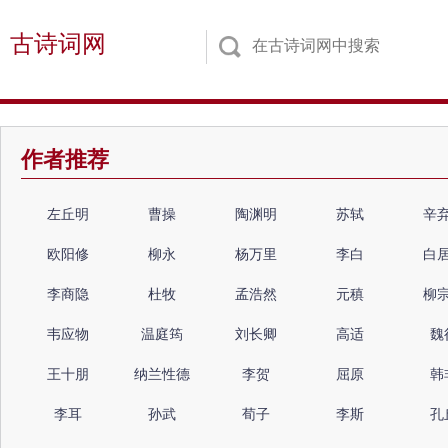
古诗词网
作者推荐
左丘明
曹操
陶渊明
苏轼
辛
欧阳修
柳永
杨万里
李白
白
李商隐
杜牧
孟浩然
元稹
柳
韦应物
温庭筠
刘长卿
高适
魏
王十朋
纳兰性德
李贺
屈原
韩
李耳
孙武
荀子
李斯
孔