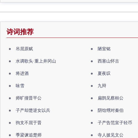
诗词推荐
吊屈原赋
陋室铭
水调歌头·重上井冈山
西塞山怀古
将进酒
夏夜叹
咏雪
九辩
师旷撞晋平公
扁鹊见蔡桓公
子产却楚逆女以兵
阴饴甥对秦伯
驹支不屈于晋
子产告范宣子轻币
季梁谏追楚师
寺人披见文公