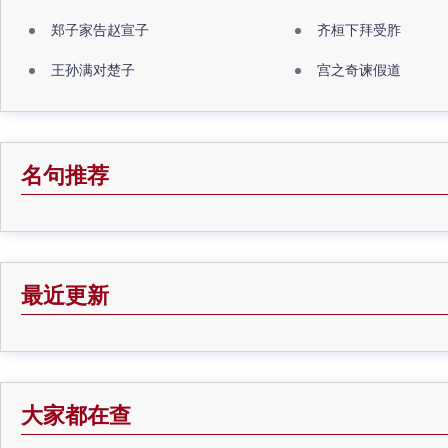
郑子家告赵宣子
齐桓下拜受胙
王孙满对楚子
宫之奇谏假道
名句推荐
最近更新
大家都在查