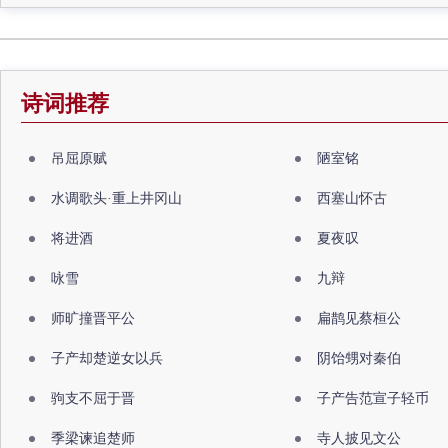
诗词推荐
吊屈原赋
陋室铭
水调歌头·重上井冈山
西塞山怀古
将进酒
夏夜叹
咏雪
九辩
师旷撞晋平公
扁鹊见蔡桓公
子产却楚逆女以兵
阴饴甥对秦伯
驹支不屈于晋
子产告范宣子轻币
季梁谏追楚师
寺人披见文公