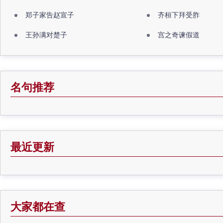
郑子家告赵宣子
齐桓下拜受胙
王孙满对楚子
宫之奇谏假道
名句推荐
最近更新
大家都在查