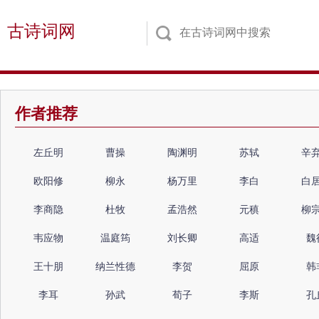
古诗词网
作者推荐
左丘明
曹操
陶渊明
苏轼
辛
欧阳修
柳永
杨万里
李白
白
李商隐
杜牧
孟浩然
元稹
柳
韦应物
温庭筠
刘长卿
高适
魏
王十朋
纳兰性德
李贺
屈原
韩
李耳
孙武
荀子
李斯
孔