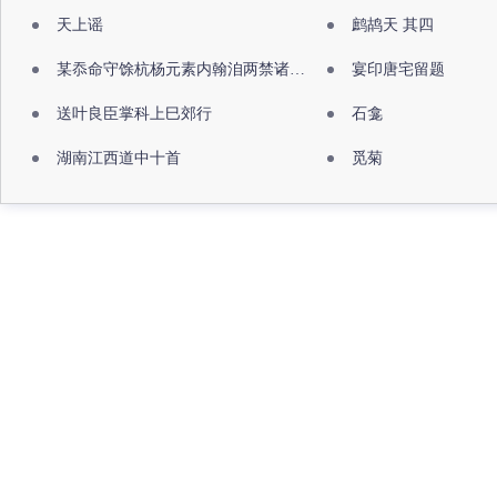
天上谣
鹧鸪天 其四
某忝命守馀杭杨元素内翰洎两禁诸公出祖佛寺
宴印唐宅留题
送叶良臣掌科上巳郊行
石龛
湖南江西道中十首
觅菊