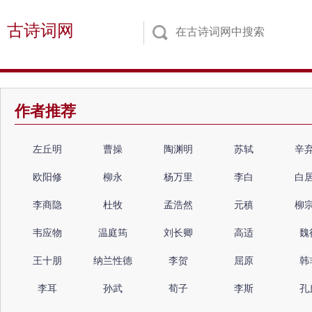
古诗词网
作者推荐
左丘明
曹操
陶渊明
苏轼
辛
欧阳修
柳永
杨万里
李白
白
李商隐
杜牧
孟浩然
元稹
柳
韦应物
温庭筠
刘长卿
高适
魏
王十朋
纳兰性德
李贺
屈原
韩
李耳
孙武
荀子
李斯
孔