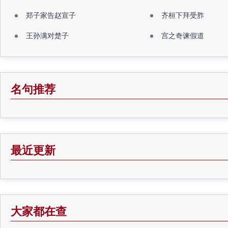
郑子家告赵宣子
齐桓下拜受胙
王孙满对楚子
宫之奇谏假道
名句推荐
最近更新
大家都在查