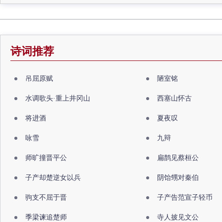
诗词推荐
吊屈原赋
陋室铭
水调歌头·重上井冈山
西塞山怀古
将进酒
夏夜叹
咏雪
九辩
师旷撞晋平公
扁鹊见蔡桓公
子产却楚逆女以兵
阴饴甥对秦伯
驹支不屈于晋
子产告范宣子轻币
季梁谏追楚师
寺人披见文公