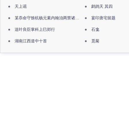
天上谣
鹧鸪天 其四
某忝命守馀杭杨元素内翰洎两禁诸公出祖佛寺
宴印唐宅留题
送叶良臣掌科上巳郊行
石龛
湖南江西道中十首
觅菊