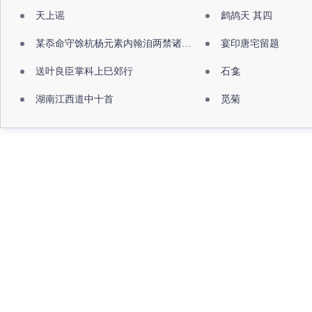
天上谣
鹧鸪天 其四
某忝命守馀杭杨元素内翰洎两禁诸公出祖佛寺
宴印唐宅留题
送叶良臣掌科上巳郊行
石龛
湖南江西道中十首
觅菊