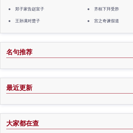
郑子家告赵宣子
齐桓下拜受胙
王孙满对楚子
宫之奇谏假道
名句推荐
最近更新
大家都在查