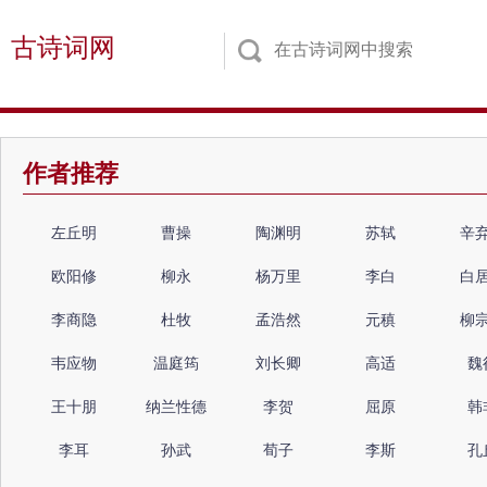
古诗词网
作者推荐
左丘明
曹操
陶渊明
苏轼
辛
欧阳修
柳永
杨万里
李白
白
李商隐
杜牧
孟浩然
元稹
柳
韦应物
温庭筠
刘长卿
高适
魏
王十朋
纳兰性德
李贺
屈原
韩
李耳
孙武
荀子
李斯
孔