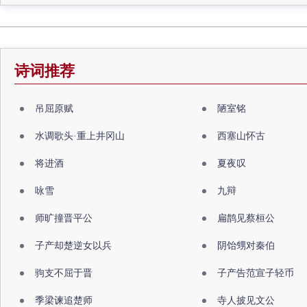
诗词推荐
吊屈原赋
陋室铭
水调歌头·重上井冈山
西塞山怀古
将进酒
夏夜叹
咏雪
九辩
师旷撞晋平公
扁鹊见蔡桓公
子产却楚逆女以兵
阴饴甥对秦伯
驹支不屈于晋
子产告范宣子轻币
季梁谏追楚师
寺人披见文公