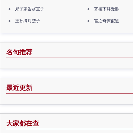
郑子家告赵宣子
齐桓下拜受胙
王孙满对楚子
宫之奇谏假道
名句推荐
最近更新
大家都在查