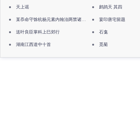
天上谣
鹧鸪天 其四
某忝命守馀杭杨元素内翰洎两禁诸公出祖佛寺
宴印唐宅留题
送叶良臣掌科上巳郊行
石龛
湖南江西道中十首
觅菊