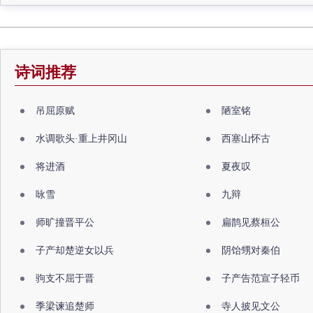
诗词推荐
吊屈原赋
陋室铭
水调歌头·重上井冈山
西塞山怀古
将进酒
夏夜叹
咏雪
九辩
师旷撞晋平公
扁鹊见蔡桓公
子产却楚逆女以兵
阴饴甥对秦伯
驹支不屈于晋
子产告范宣子轻币
季梁谏追楚师
寺人披见文公