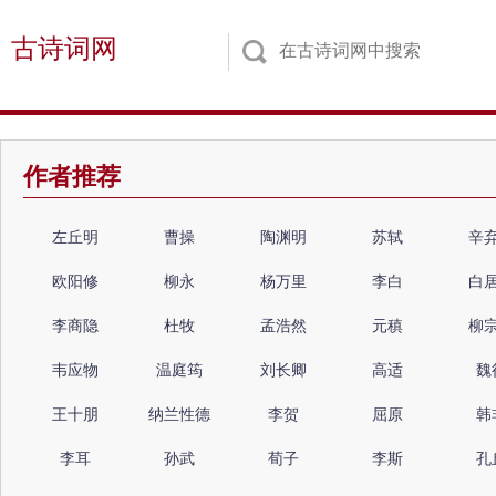
古诗词网
作者推荐
左丘明
曹操
陶渊明
苏轼
辛
欧阳修
柳永
杨万里
李白
白
李商隐
杜牧
孟浩然
元稹
柳
韦应物
温庭筠
刘长卿
高适
魏
王十朋
纳兰性德
李贺
屈原
韩
李耳
孙武
荀子
李斯
孔