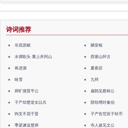
诗词推荐
吊屈原赋
陋室铭
水调歌头·重上井冈山
西塞山怀古
将进酒
夏夜叹
咏雪
九辩
师旷撞晋平公
扁鹊见蔡桓公
子产却楚逆女以兵
阴饴甥对秦伯
驹支不屈于晋
子产告范宣子轻币
季梁谏追楚师
寺人披见文公