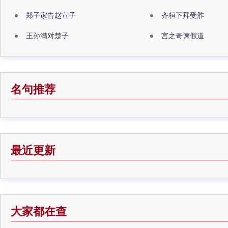
郑子家告赵宣子
齐桓下拜受胙
王孙满对楚子
宫之奇谏假道
名句推荐
最近更新
大家都在查