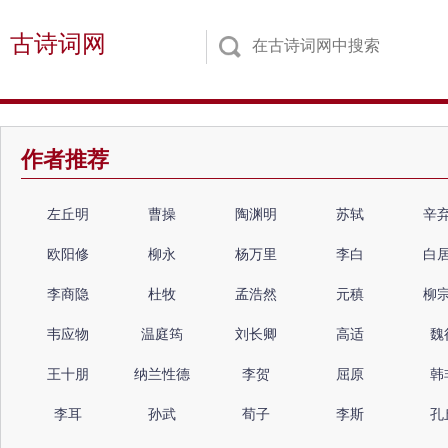
古诗词网
作者推荐
左丘明
曹操
陶渊明
苏轼
辛
欧阳修
柳永
杨万里
李白
白
李商隐
杜牧
孟浩然
元稹
柳
韦应物
温庭筠
刘长卿
高适
魏
王十朋
纳兰性德
李贺
屈原
韩
李耳
孙武
荀子
李斯
孔