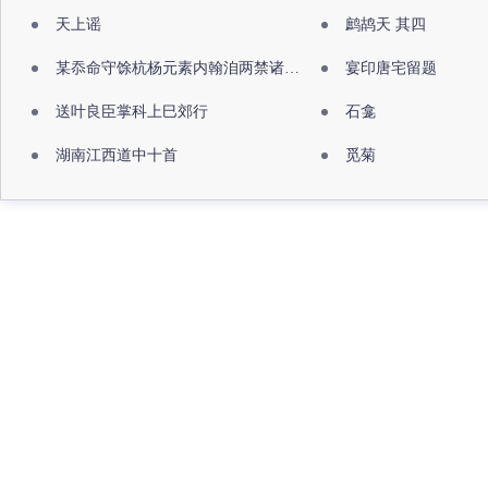
天上谣
鹧鸪天 其四
某忝命守馀杭杨元素内翰洎两禁诸公出祖佛寺
宴印唐宅留题
送叶良臣掌科上巳郊行
石龛
湖南江西道中十首
觅菊