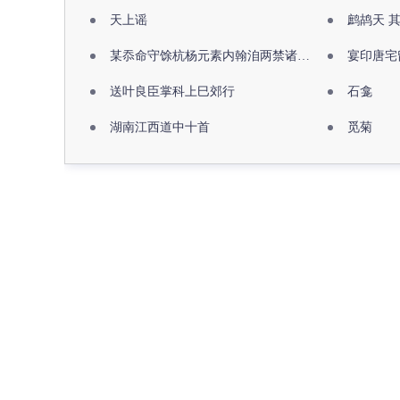
天上谣
鹧鸪天 
某忝命守馀杭杨元素内翰洎两禁诸公出祖佛寺
宴印唐宅
送叶良臣掌科上巳郊行
石龛
湖南江西道中十首
觅菊