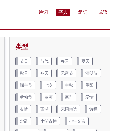
诗词
字典
组词
成语
类型
节日
节气
春天
夏天
秋天
冬天
元宵节
清明节
端午节
七夕
中秋
重阳
劳动节
黄河
离别
爱情
友情
西湖
宋词精选
诗经
楚辞
小学古诗
小学文言