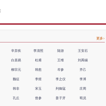
更多>
辛弃疾
李清照
陆游
王安石
白居易
杜甫
王维
刘禹锡
柳宗元
韩愈
岑参
齐己
魏征
李煜
李之仪
李溥
韩非
宋玉
列御寇
庄周
孔丘
曾参
姜子牙
荀况