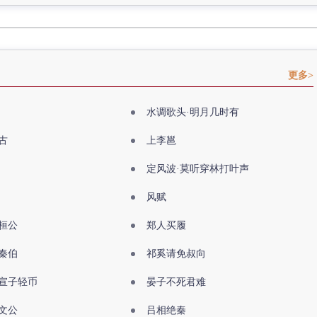
更多>
水调歌头·明月几时有
古
上李邕
定风波·莫听穿林打叶声
风赋
桓公
郑人买履
秦伯
祁奚请免叔向
宣子轻币
晏子不死君难
文公
吕相绝秦