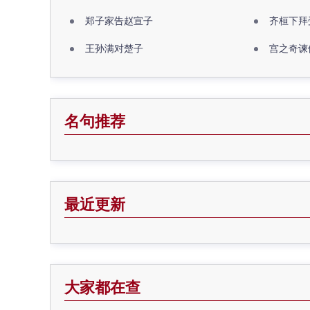
郑子家告赵宣子
齐桓下拜
王孙满对楚子
宫之奇谏
名句推荐
最近更新
大家都在查