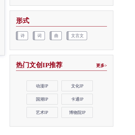
形式
诗
词
曲
文言文
热门文创IP推荐
更多>
动漫IP
文化IP
国潮IP
卡通IP
艺术IP
博物院IP