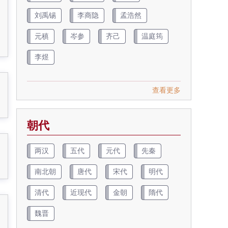
刘禹锡
李商隐
孟浩然
元稹
岑参
齐己
温庭筠
李煜
查看更多
朝代
两汉
五代
元代
先秦
南北朝
唐代
宋代
明代
清代
近现代
金朝
隋代
魏晋