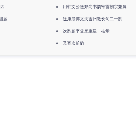
其四
用韩文公送郑尚书韵寄雷朝宗兼属欧阳全真
留题
送康彦博文夫吉州教长句二十韵
次韵题平父兄重建一枝堂
又寄次前韵