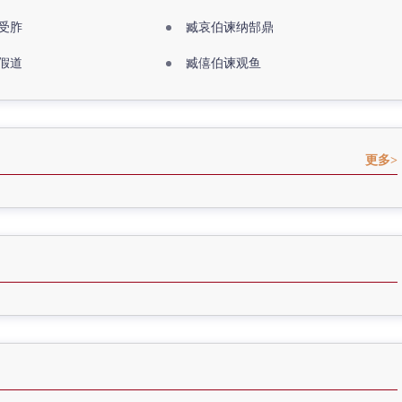
受胙
臧哀伯谏纳郜鼎
假道
臧僖伯谏观鱼
更多>