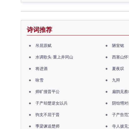
诗词推荐
吊屈原赋
陋室铭
水调歌头·重上井冈山
西塞山怀
将进酒
夏夜叹
咏雪
九辩
师旷撞晋平公
扁鹊见蔡
子产却楚逆女以兵
阴饴甥对
驹支不屈于晋
子产告范
季梁谏追楚师
寺人披见