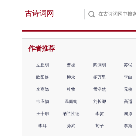
古诗词网
作者推荐
左丘明
曹操
陶渊明
苏轼
欧阳修
柳永
杨万里
李白
李商隐
杜牧
孟浩然
元稹
韦应物
温庭筠
刘长卿
高适
王十朋
纳兰性德
李贺
屈原
李耳
孙武
荀子
李斯