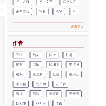
初中古诗
初中文言
高中古诗
高中文言
写景
咏物
雨
查看更多
作者
王维
魏征
陆游
杜甫
韩愈
高适
陶渊明
李清照
柳永
白居易
杜牧
柳宗元
韦应物
刘长卿
左丘明
曹操
苏轼
辛弃疾
王安石
欧阳修
杨万里
李白