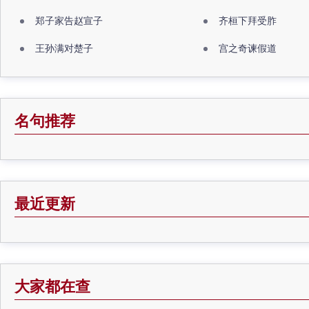
郑子家告赵宣子
齐桓下拜受胙
王孙满对楚子
宫之奇谏假道
名句推荐
最近更新
大家都在查