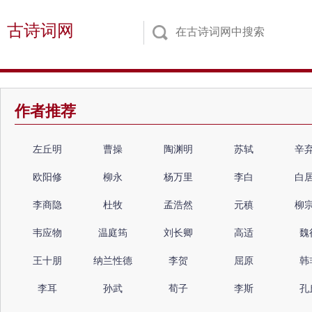
古诗词网
作者推荐
左丘明
曹操
陶渊明
苏轼
辛
欧阳修
柳永
杨万里
李白
白
李商隐
杜牧
孟浩然
元稹
柳
韦应物
温庭筠
刘长卿
高适
魏
王十朋
纳兰性德
李贺
屈原
韩
李耳
孙武
荀子
李斯
孔