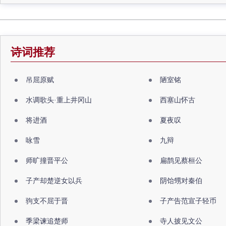
诗词推荐
吊屈原赋
陋室铭
水调歌头·重上井冈山
西塞山怀古
将进酒
夏夜叹
咏雪
九辩
师旷撞晋平公
扁鹊见蔡桓公
子产却楚逆女以兵
阴饴甥对秦伯
驹支不屈于晋
子产告范宣子轻币
季梁谏追楚师
寺人披见文公