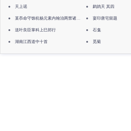
天上谣
鹧鸪天 其四
某忝命守馀杭杨元素内翰洎两禁诸公出祖佛寺
宴印唐宅留题
送叶良臣掌科上巳郊行
石龛
湖南江西道中十首
觅菊