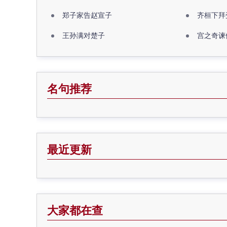
郑子家告赵宣子
齐桓下拜
王孙满对楚子
宫之奇谏
名句推荐
最近更新
大家都在查