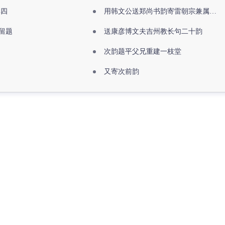
其四
用韩文公送郑尚书韵寄雷朝宗兼属欧阳全真
留题
送康彦博文夫吉州教长句二十韵
次韵题平父兄重建一枝堂
又寄次前韵