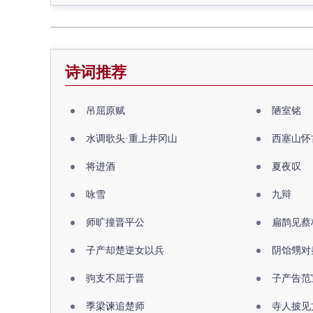
诗词推荐
吊屈原赋
陋室铭
水调歌头·重上井冈山
西塞山怀
将进酒
夏夜叹
咏雪
九辩
师旷撞晋平公
扁鹊见蔡
子产却楚逆女以兵
阴饴甥对
驹支不屈于晋
子产告范
季梁谏追楚师
寺人披见