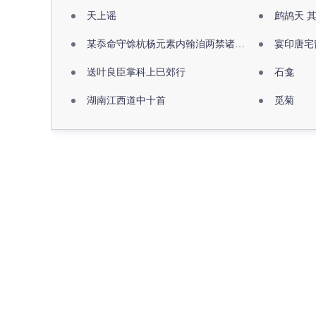
天上谣
鹧鸪天 
某忝命守馀杭杨元素内翰洎两禁诸公出祖佛寺
宴印唐宅
送叶良臣掌科上巳郊行
石龛
湖南江西道中十首
觅菊