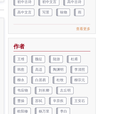
初中古诗
初中文言
高中古诗
高中文言
写景
咏物
雨
查看更多
作者
王维
魏征
陆游
杜甫
韩愈
高适
陶渊明
李清照
柳永
白居易
杜牧
柳宗元
韦应物
刘长卿
左丘明
曹操
苏轼
辛弃疾
王安石
欧阳修
杨万里
李白