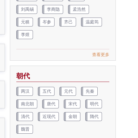
刘禹锡
李商隐
孟浩然
元稹
岑参
齐己
温庭筠
李煜
查看更多
朝代
两汉
五代
元代
先秦
南北朝
唐代
宋代
明代
清代
近现代
金朝
隋代
魏晋