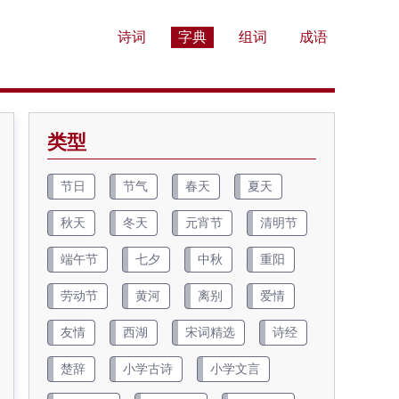
诗词
字典
组词
成语
类型
节日
节气
春天
夏天
秋天
冬天
元宵节
清明节
端午节
七夕
中秋
重阳
劳动节
黄河
离别
爱情
友情
西湖
宋词精选
诗经
楚辞
小学古诗
小学文言