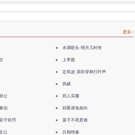
更多>
水调歌头·明月几时有
古
上李邕
定风波·莫听穿林打叶声
风赋
桓公
郑人买履
秦伯
祁奚请免叔向
宣子轻币
晏子不死君难
文公
吕相绝秦