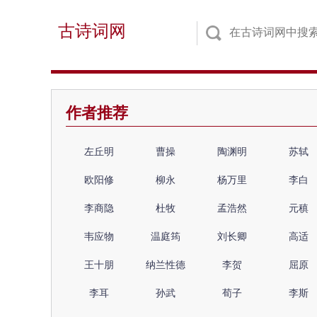
古诗词网
作者推荐
左丘明
曹操
陶渊明
苏轼
欧阳修
柳永
杨万里
李白
李商隐
杜牧
孟浩然
元稹
韦应物
温庭筠
刘长卿
高适
王十朋
纳兰性德
李贺
屈原
李耳
孙武
荀子
李斯