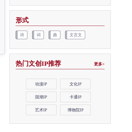
形式
诗
词
曲
文言文
热门文创IP推荐
更多>
动漫IP
文化IP
国潮IP
卡通IP
艺术IP
博物院IP