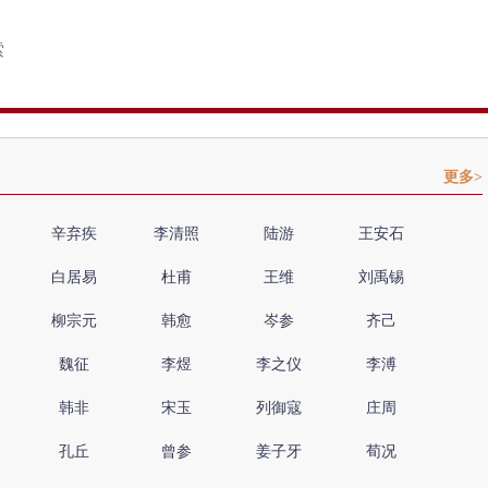
更多>
辛弃疾
李清照
陆游
王安石
白居易
杜甫
王维
刘禹锡
柳宗元
韩愈
岑参
齐己
魏征
李煜
李之仪
李溥
韩非
宋玉
列御寇
庄周
孔丘
曾参
姜子牙
荀况