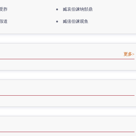
受胙
臧哀伯谏纳郜鼎
假道
臧僖伯谏观鱼
更多>