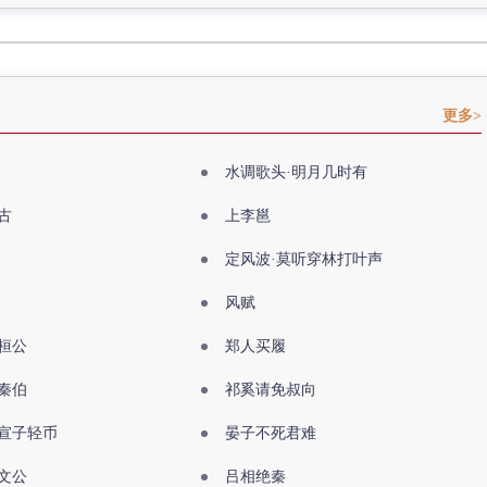
更多>
水调歌头·明月几时有
古
上李邕
定风波·莫听穿林打叶声
风赋
桓公
郑人买履
秦伯
祁奚请免叔向
宣子轻币
晏子不死君难
文公
吕相绝秦