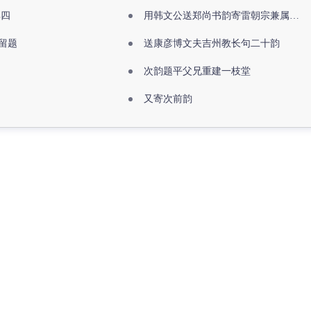
其四
用韩文公送郑尚书韵寄雷朝宗兼属欧阳全真
留题
送康彦博文夫吉州教长句二十韵
次韵题平父兄重建一枝堂
又寄次前韵