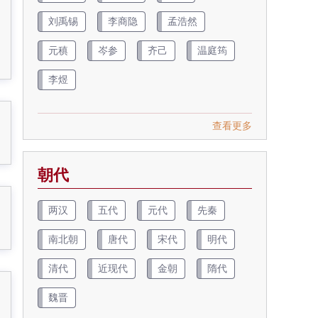
刘禹锡
李商隐
孟浩然
元稹
岑参
齐己
温庭筠
李煜
查看更多
朝代
两汉
五代
元代
先秦
南北朝
唐代
宋代
明代
清代
近现代
金朝
隋代
魏晋