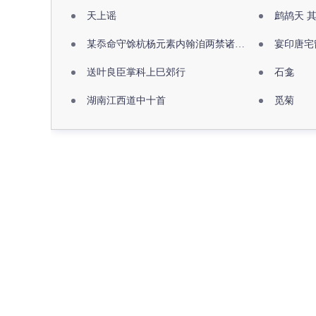
天上谣
鹧鸪天 
某忝命守馀杭杨元素内翰洎两禁诸公出祖佛寺
宴印唐宅
送叶良臣掌科上巳郊行
石龛
湖南江西道中十首
觅菊