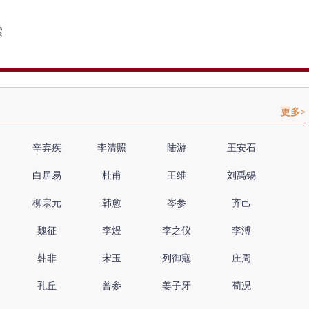
更多>
辛弃疾
李清照
陆游
王安石
白居易
杜甫
王维
刘禹锡
柳宗元
韩愈
岑参
齐己
魏征
李煜
李之仪
李溥
韩非
宋玉
列御寇
庄周
孔丘
曾参
姜子牙
荀况