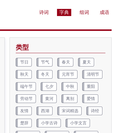
诗词
字典
组词
成语
类型
节日
节气
春天
夏天
秋天
冬天
元宵节
清明节
端午节
七夕
中秋
重阳
劳动节
黄河
离别
爱情
友情
西湖
宋词精选
诗经
楚辞
小学古诗
小学文言