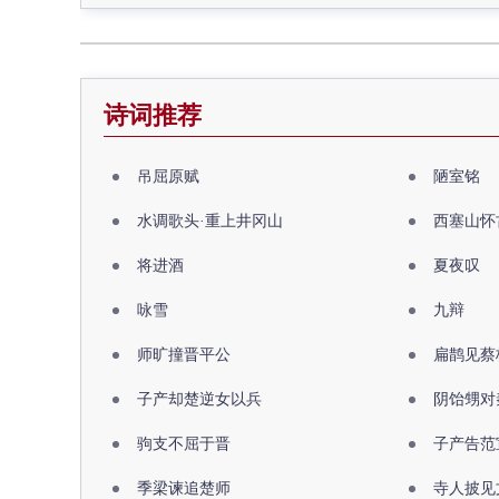
诗词推荐
吊屈原赋
陋室铭
水调歌头·重上井冈山
西塞山怀
将进酒
夏夜叹
咏雪
九辩
师旷撞晋平公
扁鹊见蔡
子产却楚逆女以兵
阴饴甥对
驹支不屈于晋
子产告范
季梁谏追楚师
寺人披见