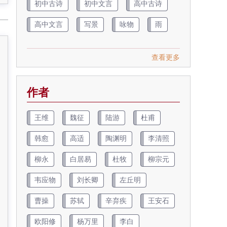
初中古诗
初中文言
高中古诗
高中文言
写景
咏物
雨
查看更多
作者
王维
魏征
陆游
杜甫
韩愈
高适
陶渊明
李清照
柳永
白居易
杜牧
柳宗元
韦应物
刘长卿
左丘明
曹操
苏轼
辛弃疾
王安石
欧阳修
杨万里
李白