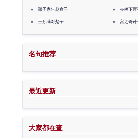
郑子家告赵宣子
齐桓下拜
王孙满对楚子
宫之奇谏
名句推荐
最近更新
大家都在查