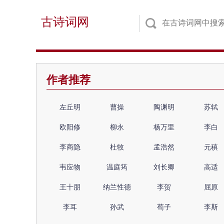
古诗词网
作者推荐
左丘明
曹操
陶渊明
苏轼
欧阳修
柳永
杨万里
李白
李商隐
杜牧
孟浩然
元稹
韦应物
温庭筠
刘长卿
高适
王十朋
纳兰性德
李贺
屈原
李耳
孙武
荀子
李斯