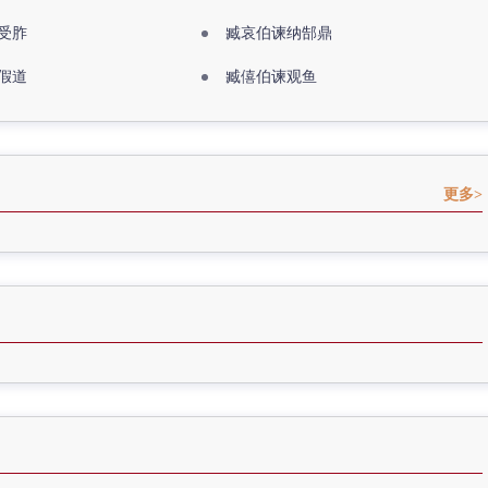
受胙
臧哀伯谏纳郜鼎
假道
臧僖伯谏观鱼
更多>