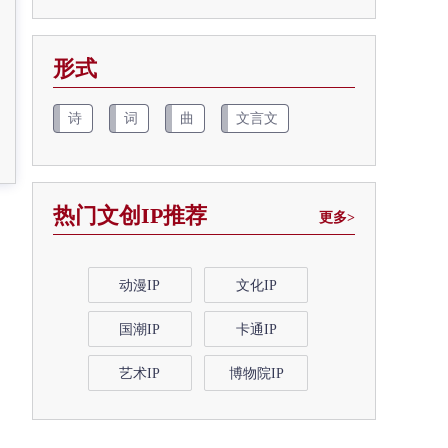
形式
诗
词
曲
文言文
热门文创IP推荐
更多>
动漫IP
文化IP
国潮IP
卡通IP
艺术IP
博物院IP