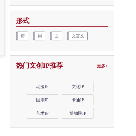
形式
诗
词
曲
文言文
热门文创IP推荐
更多>
动漫IP
文化IP
国潮IP
卡通IP
艺术IP
博物院IP