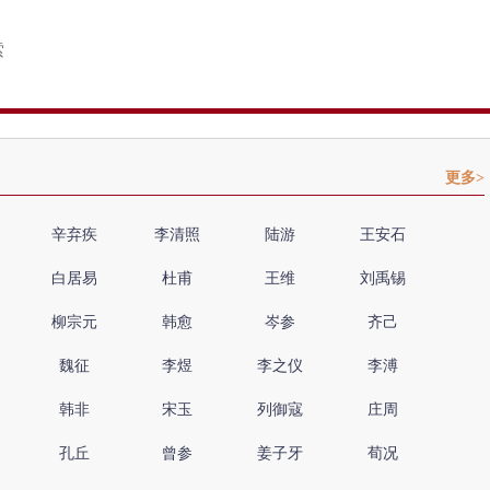
更多>
辛弃疾
李清照
陆游
王安石
白居易
杜甫
王维
刘禹锡
柳宗元
韩愈
岑参
齐己
魏征
李煜
李之仪
李溥
韩非
宋玉
列御寇
庄周
孔丘
曾参
姜子牙
荀况