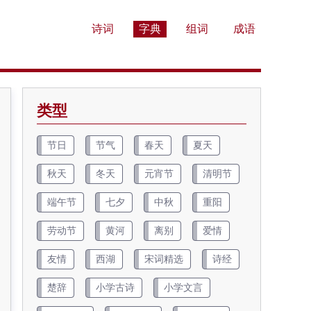
诗词
字典
组词
成语
类型
节日
节气
春天
夏天
秋天
冬天
元宵节
清明节
端午节
七夕
中秋
重阳
劳动节
黄河
离别
爱情
友情
西湖
宋词精选
诗经
楚辞
小学古诗
小学文言