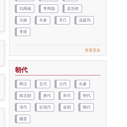
刘禹锡
李商隐
孟浩然
元稹
岑参
齐己
温庭筠
李煜
查看更多
朝代
两汉
五代
元代
先秦
南北朝
唐代
宋代
明代
清代
近现代
金朝
隋代
魏晋