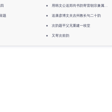
其四
用韩文公送郑尚书韵寄雷朝宗兼属欧阳全真
留题
送康彦博文夫吉州教长句二十韵
次韵题平父兄重建一枝堂
又寄次前韵