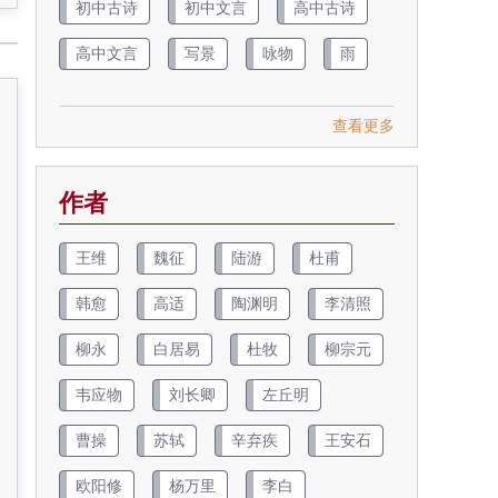
初中古诗
初中文言
高中古诗
高中文言
写景
咏物
雨
查看更多
作者
王维
魏征
陆游
杜甫
韩愈
高适
陶渊明
李清照
柳永
白居易
杜牧
柳宗元
韦应物
刘长卿
左丘明
曹操
苏轼
辛弃疾
王安石
欧阳修
杨万里
李白