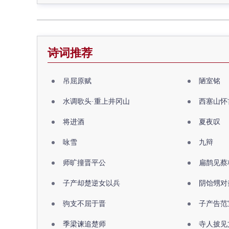
诗词推荐
吊屈原赋
陋室铭
水调歌头·重上井冈山
西塞山怀
将进酒
夏夜叹
咏雪
九辩
师旷撞晋平公
扁鹊见蔡
子产却楚逆女以兵
阴饴甥对
驹支不屈于晋
子产告范
季梁谏追楚师
寺人披见