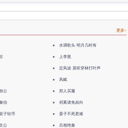
更多>
水调歌头·明月几时有
古
上李邕
定风波·莫听穿林打叶声
风赋
桓公
郑人买履
秦伯
祁奚请免叔向
宣子轻币
晏子不死君难
文公
吕相绝秦