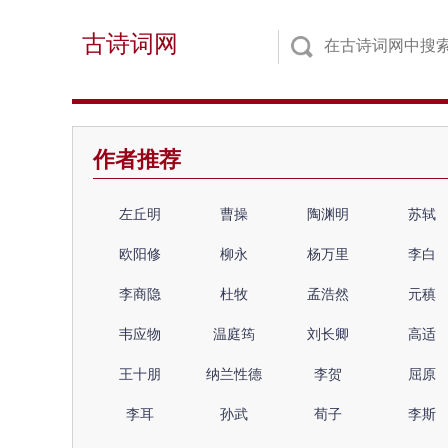
古诗词网
作者推荐
左丘明
曹操
陶渊明
苏轼
欧阳修
柳永
杨万里
李白
李商隐
杜牧
孟浩然
元稹
韦应物
温庭筠
刘长卿
高适
王十朋
纳兰性德
李贺
屈原
李耳
孙武
荀子
李斯