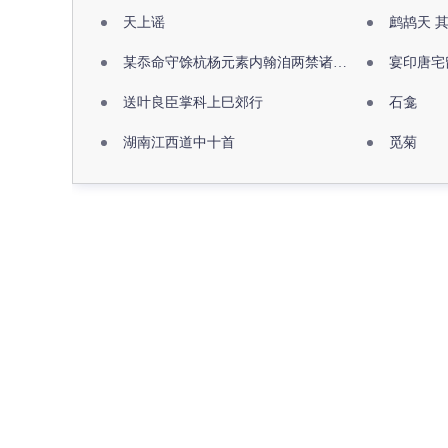
天上谣
鹧鸪天 
某忝命守馀杭杨元素内翰洎两禁诸公出祖佛寺
宴印唐宅
送叶良臣掌科上巳郊行
石龛
湖南江西道中十首
觅菊