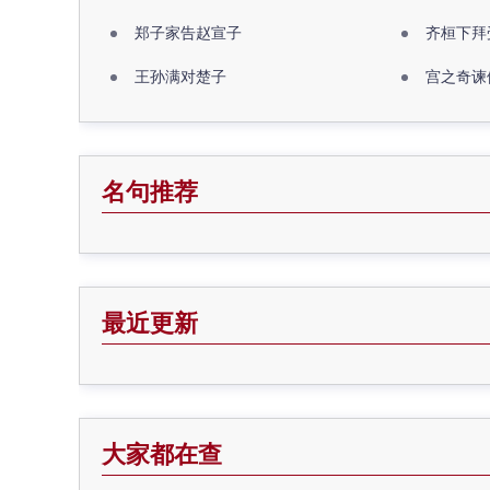
郑子家告赵宣子
齐桓下拜
王孙满对楚子
宫之奇谏
名句推荐
最近更新
大家都在查