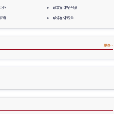
受胙
臧哀伯谏纳郜鼎
假道
臧僖伯谏观鱼
更多>