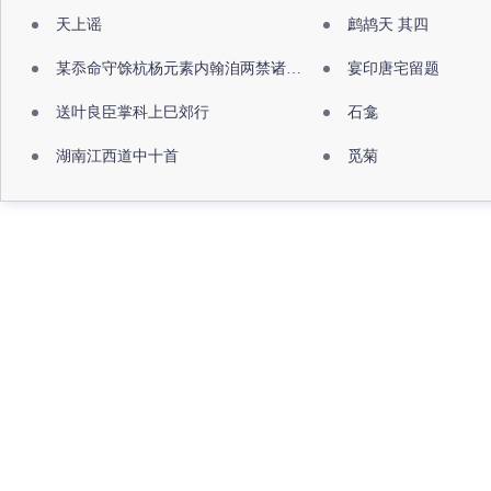
天上谣
鹧鸪天 其四
某忝命守馀杭杨元素内翰洎两禁诸公出祖佛寺
宴印唐宅留题
送叶良臣掌科上巳郊行
石龛
湖南江西道中十首
觅菊