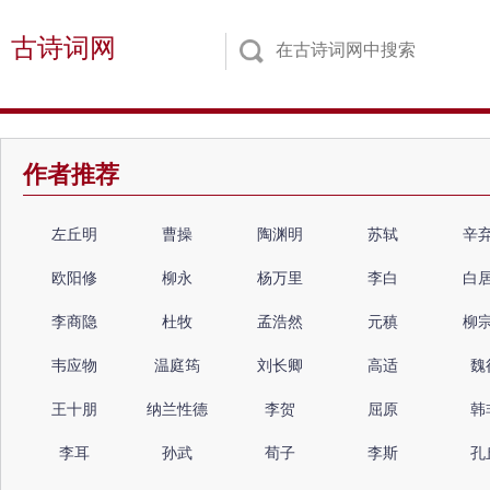
古诗词网
作者推荐
左丘明
曹操
陶渊明
苏轼
辛
欧阳修
柳永
杨万里
李白
白
李商隐
杜牧
孟浩然
元稹
柳
韦应物
温庭筠
刘长卿
高适
魏
王十朋
纳兰性德
李贺
屈原
韩
李耳
孙武
荀子
李斯
孔