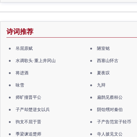
诗词推荐
吊屈原赋
陋室铭
水调歌头·重上井冈山
西塞山怀古
将进酒
夏夜叹
咏雪
九辩
师旷撞晋平公
扁鹊见蔡桓公
子产却楚逆女以兵
阴饴甥对秦伯
驹支不屈于晋
子产告范宣子轻币
季梁谏追楚师
寺人披见文公