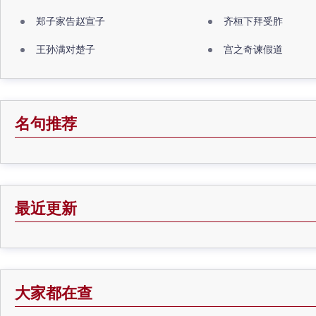
郑子家告赵宣子
齐桓下拜受胙
王孙满对楚子
宫之奇谏假道
名句推荐
最近更新
大家都在查