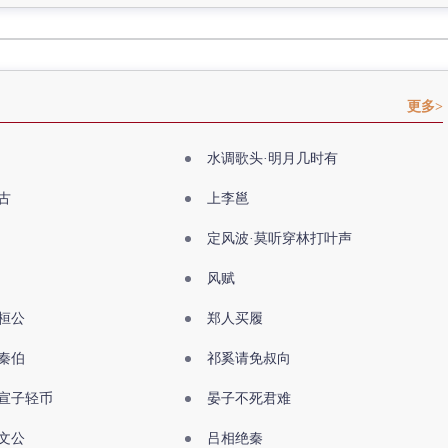
更多>
水调歌头·明月几时有
古
上李邕
定风波·莫听穿林打叶声
风赋
桓公
郑人买履
秦伯
祁奚请免叔向
宣子轻币
晏子不死君难
文公
吕相绝秦