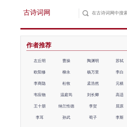
古诗词网
作者推荐
左丘明
曹操
陶渊明
苏轼
欧阳修
柳永
杨万里
李白
李商隐
杜牧
孟浩然
元稹
韦应物
温庭筠
刘长卿
高适
王十朋
纳兰性德
李贺
屈原
李耳
孙武
荀子
李斯