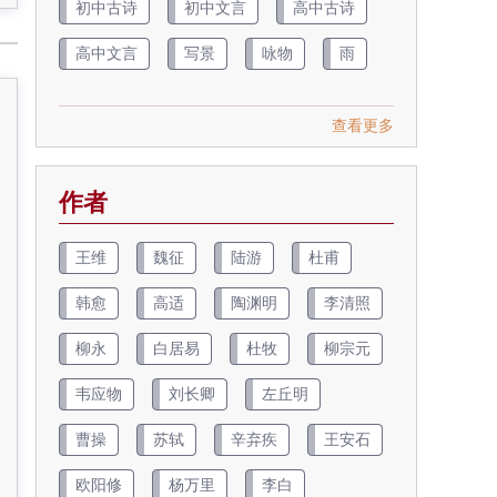
初中古诗
初中文言
高中古诗
高中文言
写景
咏物
雨
查看更多
作者
王维
魏征
陆游
杜甫
韩愈
高适
陶渊明
李清照
柳永
白居易
杜牧
柳宗元
韦应物
刘长卿
左丘明
曹操
苏轼
辛弃疾
王安石
欧阳修
杨万里
李白