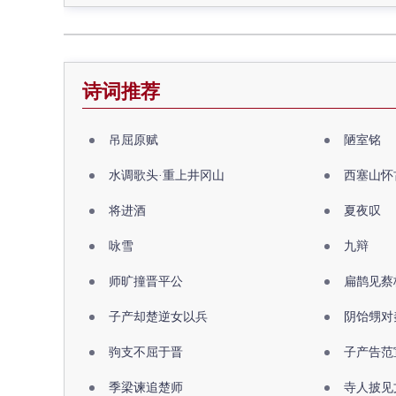
诗词推荐
吊屈原赋
陋室铭
水调歌头·重上井冈山
西塞山怀
将进酒
夏夜叹
咏雪
九辩
师旷撞晋平公
扁鹊见蔡
子产却楚逆女以兵
阴饴甥对
驹支不屈于晋
子产告范
季梁谏追楚师
寺人披见