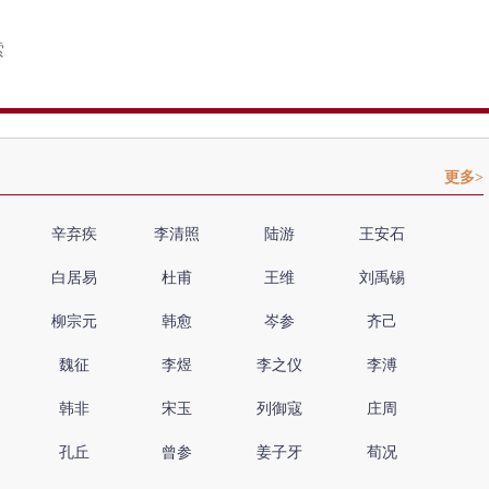
更多>
辛弃疾
李清照
陆游
王安石
白居易
杜甫
王维
刘禹锡
柳宗元
韩愈
岑参
齐己
魏征
李煜
李之仪
李溥
韩非
宋玉
列御寇
庄周
孔丘
曾参
姜子牙
荀况