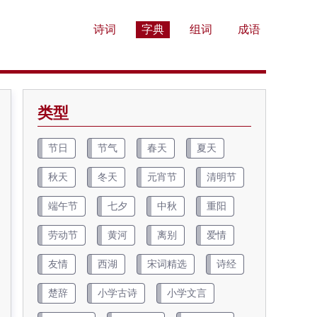
诗词
字典
组词
成语
类型
节日
节气
春天
夏天
秋天
冬天
元宵节
清明节
端午节
七夕
中秋
重阳
劳动节
黄河
离别
爱情
友情
西湖
宋词精选
诗经
楚辞
小学古诗
小学文言