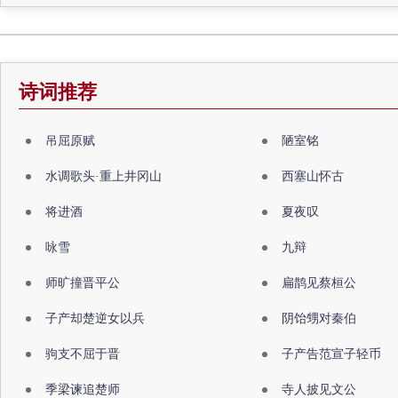
诗词推荐
吊屈原赋
陋室铭
水调歌头·重上井冈山
西塞山怀古
将进酒
夏夜叹
咏雪
九辩
师旷撞晋平公
扁鹊见蔡桓公
子产却楚逆女以兵
阴饴甥对秦伯
驹支不屈于晋
子产告范宣子轻币
季梁谏追楚师
寺人披见文公