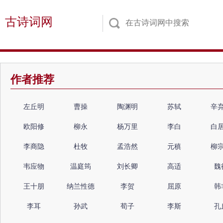
古诗词网
作者推荐
左丘明
曹操
陶渊明
苏轼
辛
欧阳修
柳永
杨万里
李白
白
李商隐
杜牧
孟浩然
元稹
柳
韦应物
温庭筠
刘长卿
高适
魏
王十朋
纳兰性德
李贺
屈原
韩
李耳
孙武
荀子
李斯
孔