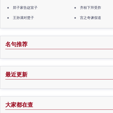
郑子家告赵宣子
齐桓下拜受胙
王孙满对楚子
宫之奇谏假道
名句推荐
最近更新
大家都在查