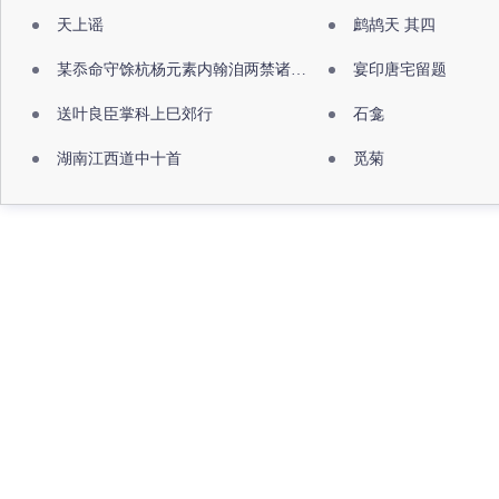
天上谣
鹧鸪天 其四
某忝命守馀杭杨元素内翰洎两禁诸公出祖佛寺
宴印唐宅留题
送叶良臣掌科上巳郊行
石龛
湖南江西道中十首
觅菊