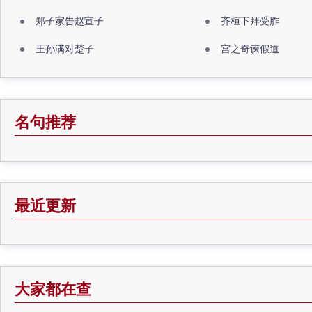
郑子家告赵宣子
齐桓下拜受胙
王孙满对楚子
宫之奇谏假道
名句推荐
最近更新
大家都在查