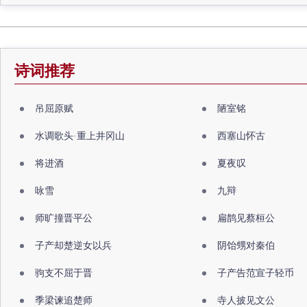
诗词推荐
吊屈原赋
陋室铭
水调歌头·重上井冈山
西塞山怀古
将进酒
夏夜叹
咏雪
九辩
师旷撞晋平公
扁鹊见蔡桓公
子产却楚逆女以兵
阴饴甥对秦伯
驹支不屈于晋
子产告范宣子轻币
季梁谏追楚师
寺人披见文公