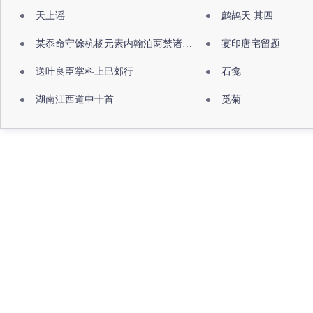
天上谣
鹧鸪天 其四
某忝命守馀杭杨元素内翰洎两禁诸公出祖佛寺
宴印唐宅留题
送叶良臣掌科上巳郊行
石龛
湖南江西道中十首
觅菊