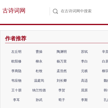
古诗词网
作者推荐
左丘明
曹操
陶渊明
苏轼
辛
欧阳修
柳永
杨万里
李白
白
李商隐
杜牧
孟浩然
元稹
柳
韦应物
温庭筠
刘长卿
高适
魏
王十朋
纳兰性德
李贺
屈原
韩
李耳
孙武
荀子
李斯
孔