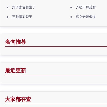
郑子家告赵宣子
齐桓下拜受胙
王孙满对楚子
宫之奇谏假道
名句推荐
最近更新
大家都在查