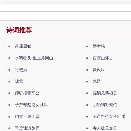
诗词推荐
吊屈原赋
陋室铭
水调歌头·重上井冈山
西塞山怀古
将进酒
夏夜叹
咏雪
九辩
师旷撞晋平公
扁鹊见蔡桓公
子产却楚逆女以兵
阴饴甥对秦伯
驹支不屈于晋
子产告范宣子轻币
季梁谏追楚师
寺人披见文公