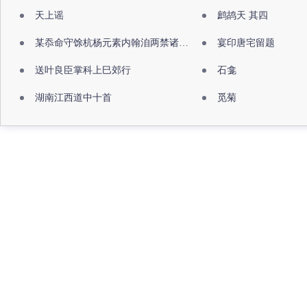
天上谣
鹧鸪天 其四
某忝命守馀杭杨元素内翰洎两禁诸公出祖佛寺
宴印唐宅留题
送叶良臣掌科上巳郊行
石龛
湖南江西道中十首
觅菊