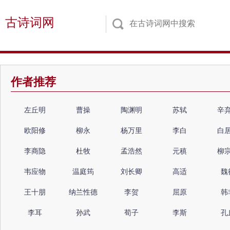
古诗词网
作者推荐
左丘明
曹操
陶渊明
苏轼
辛
欧阳修
柳永
杨万里
李白
白
李商隐
杜牧
孟浩然
元稹
柳
韦应物
温庭筠
刘长卿
高适
魏
王十朋
纳兰性德
李贺
屈原
韩
李耳
孙武
荀子
李斯
孔